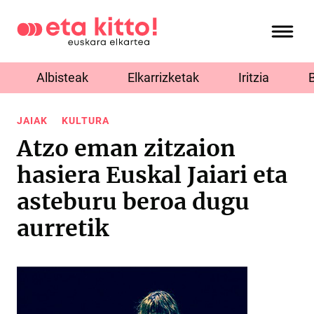
Albisteak
Elkarrizketak
Iritzia
JAIAK
KULTURA
Atzo eman zitzaion
hasiera Euskal Jaiari eta
asteburu beroa dugu
aurretik