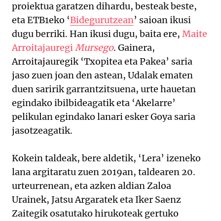
proiektua garatzen dihardu, besteak beste,
eta ETB1eko ‘
Bidegurutzean
’ saioan ikusi
dugu berriki. Han ikusi dugu, baita ere,
Maite
Arroitajauregi
Mursego
. Gainera,
Arroitajauregik ‘Txopitea eta Pakea’ saria
jaso zuen joan den astean, Udalak ematen
duen saririk garrantzitsuena, urte hauetan
egindako ibilbideagatik eta ‘Akelarre’
pelikulan egindako lanari esker Goya saria
jasotzeagatik.
Kokein taldeak, bere aldetik, ‘Lera’ izeneko
lana argitaratu zuen 2019an, taldearen 20.
urteurrenean, eta azken aldian Zaloa
Urainek, Jatsu Argaratek eta Iker Saenz
Zaitegik osatutako hirukoteak gertuko