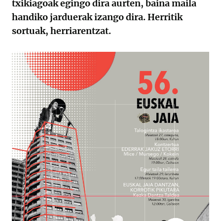
txikiagoak egingo dira aurten, baina maila
handiko jarduerak izango dira. Herritik
sortuak, herriarentzat.