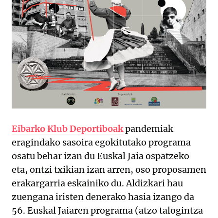
Eibarko Klub Deportiboak
pandemiak
eragindako sasoira egokitutako programa
osatu behar izan du Euskal Jaia ospatzeko
eta, ontzi txikian izan arren, oso proposamen
erakargarria eskainiko du. Aldizkari hau
zuengana iristen denerako hasia izango da
56. Euskal Jaiaren programa (atzo talogintza