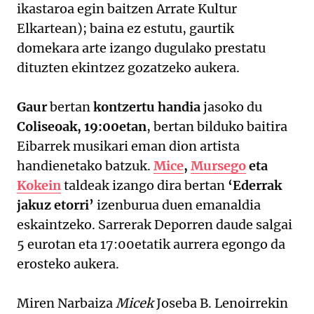
ikastaroa egin baitzen Arrate Kultur
Elkartean); baina ez estutu, gaurtik
domekara arte izango dugulako prestatu
dituzten ekintzez gozatzeko aukera.
Gaur
bertan
kontzertu handia
jasoko du
Coliseoak, 19:00etan
, bertan bilduko baitira
Eibarrek musikari eman dion artista
handienetako batzuk.
Mice
,
Mursego
eta
Kokein
taldeak izango dira bertan
‘Ederrak
jakuz etorri’
izenburua duen emanaldia
eskaintzeko. Sarrerak Deporren daude salgai
5 eurotan eta 17:00etatik aurrera egongo da
erosteko aukera.
Miren Narbaiza
Micek
Joseba B. Lenoirrekin