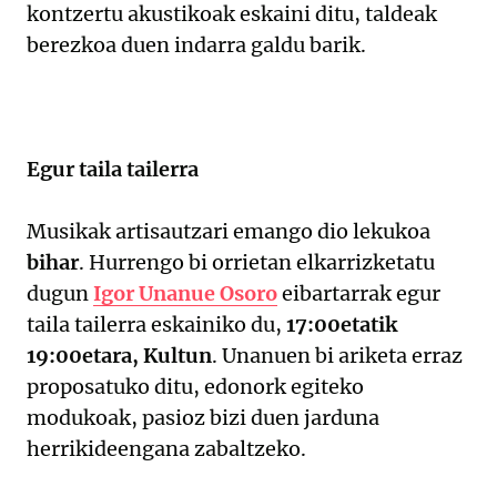
kontzertu akustikoak eskaini ditu, taldeak
berezkoa duen indarra galdu barik.
Egur taila tailerra
Musikak artisautzari emango dio lekukoa
bihar
. Hurrengo bi orrietan elkarrizketatu
dugun
Igor Unanue Osoro
eibartarrak egur
taila tailerra eskainiko du,
17:00etatik
19:00etara, Kultun
. Unanuen bi ariketa erraz
proposatuko ditu, edonork egiteko
modukoak, pasioz bizi duen jarduna
herrikideengana zabaltzeko.