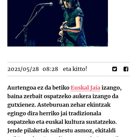
2021/05/28
08:28
eta kitto!
Aurtengoa ez da betiko
Euskal Jaia
izango,
baina zerbait ospatzeko aukera izango da
gutxienez. Asteburuan zehar ekintzak
egingo dira herriko jai tradizionala
ospatzeko eta euskal kultura sustatzeko.
Jende pilaketak saihestu asmoz, ekitaldi