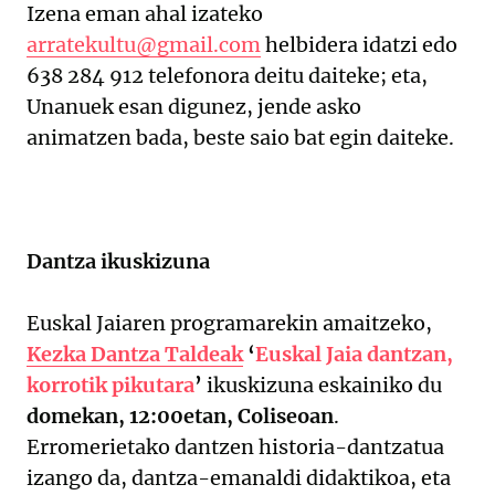
Izena eman ahal izateko
arratekultu@gmail.com
helbidera idatzi edo
638 284 912 telefonora deitu daiteke; eta,
Unanuek esan digunez, jende asko
animatzen bada, beste saio bat egin daiteke.
Dantza ikuskizuna
Euskal Jaiaren programarekin amaitzeko,
Kezka Dantza Taldeak
‘
Euskal Jaia dantzan,
korrotik pikutara
’
ikuskizuna eskainiko du
domekan, 12:00etan, Coliseoan
.
Erromerietako dantzen historia-dantzatua
izango da, dantza-emanaldi didaktikoa, eta