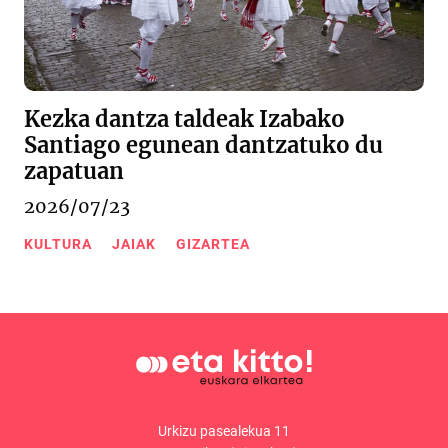
Kezka dantza taldeak Izabako
Santiago egunean dantzatuko du
zapatuan
2026/07/23
KULTURA
JAIAK
GIZARTEA
Urkizu pasealekua 11