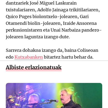
dantzariek José Miguel Laskurain
txistulariaren, Adolfo Jainaga trikitilariaren,
Quico Puges biolontxelo-jolearen, Gari
Otamendi biolin-jolearen, Iraide Ansorena
perkusionistaren eta Unai Narbaiza pandero-
jolearen laguntza izango dute.
Sarrera dohakoa izango da, baina Coliseoan
edo
Kutxabanken
bitartez hartu behar da.
Albiste erlazionatuak