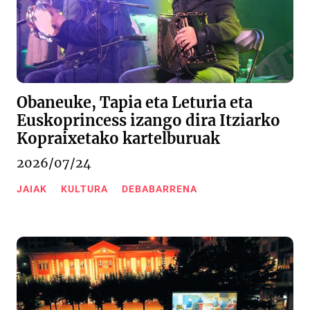
Obaneuke, Tapia eta Leturia eta
Euskoprincess izango dira Itziarko
Kopraixetako kartelburuak
2026/07/24
JAIAK
KULTURA
DEBABARRENA