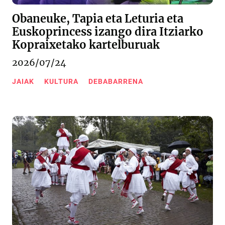
Obaneuke, Tapia eta Leturia eta
Euskoprincess izango dira Itziarko
Kopraixetako kartelburuak
2026/07/24
JAIAK
KULTURA
DEBABARRENA