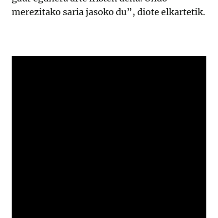
merezitako saria jasoko du”, diote elkartetik.