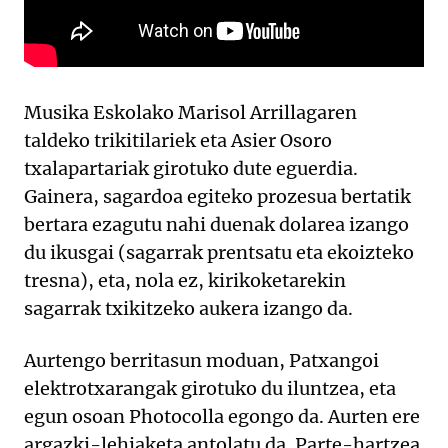
Musika Eskolako Marisol Arrillagaren
taldeko trikitilariek eta Asier Osoro
txalapartariak girotuko dute eguerdia.
Gainera, sagardoa egiteko prozesua bertatik
bertara ezagutu nahi duenak dolarea izango
du ikusgai (sagarrak prentsatu eta ekoizteko
tresna), eta, nola ez, kirikoketarekin
sagarrak txikitzeko aukera izango da.
Aurtengo berritasun moduan, Patxangoi
elektrotxarangak girotuko du iluntzea, eta
egun osoan Photocolla egongo da. Aurten ere
argazki-lehiaketa antolatu da. Parte-hartzea