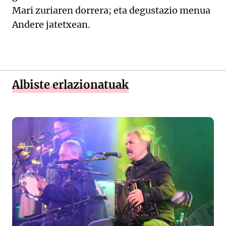
Mari zuriaren dorrera; eta degustazio menua
Andere jatetxean.
Albiste erlazionatuak