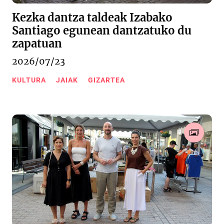
Kezka dantza taldeak Izabako
Santiago egunean dantzatuko du
zapatuan
2026/07/23
KULTURA
JAIAK
GIZARTEA