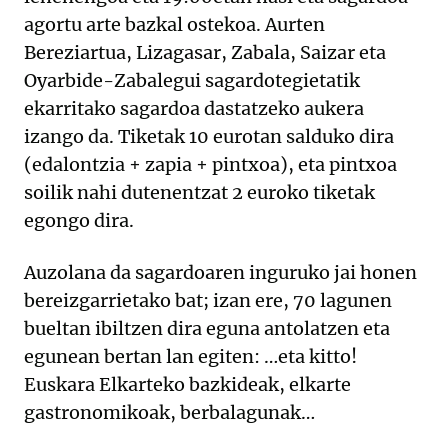
agortu arte bazkal ostekoa. Aurten
Bereziartua, Lizagasar, Zabala, Saizar eta
Oyarbide-Zabalegui sagardotegietatik
ekarritako sagardoa dastatzeko aukera
izango da. Tiketak 10 eurotan salduko dira
(edalontzia + zapia + pintxoa), eta pintxoa
soilik nahi dutenentzat 2 euroko tiketak
egongo dira.
Auzolana da sagardoaren inguruko jai honen
bereizgarrietako bat; izan ere, 70 lagunen
bueltan ibiltzen dira eguna antolatzen eta
egunean bertan lan egiten: …eta kitto!
Euskara Elkarteko bazkideak, elkarte
gastronomikoak, berbalagunak…