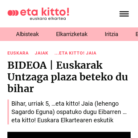
Albisteak
Elkarrizketak
Iritzia
EUSKARA
JAIAK
...ETA KITTO! JAIA
BIDEOA | Euskarak
Untzaga plaza beteko du
bihar
Bihar, urriak 5, …eta kitto! Jaia (lehengo
Sagardo Eguna) ospatuko dugu Eibarren …
eta kitto! Euskara Elkartearen eskutik