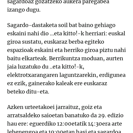
sagardoaz gozatzeko aukera paregabea
izango dugu.
Sagardo-dastaketa soil bat baino gehiago
eskaini nahi dio …eta kitto!-k herriari: euskal
giroa sustatu, euskaraz berba egiteko
espazioak eskaini eta herriko giroa piztu nahi
baitu elkarteak. Berrikuntza moduan, aurten
jaia luzatuko du ..eta kitto!-k,
elektrotxarangaren laguntzarekin, erdigunea
ez ezik, gainerako kaleak ere euskaraz
beteko ditu-eta.
Azken urteetakoei jarraituz, goiz eta
arratsaldeko saioetan banatuko da 29. edizio
hau ere: eguerdiko 12:00etatik 14:30era arte
lehenengoa eta 19:00etan hasi eta sagardoa