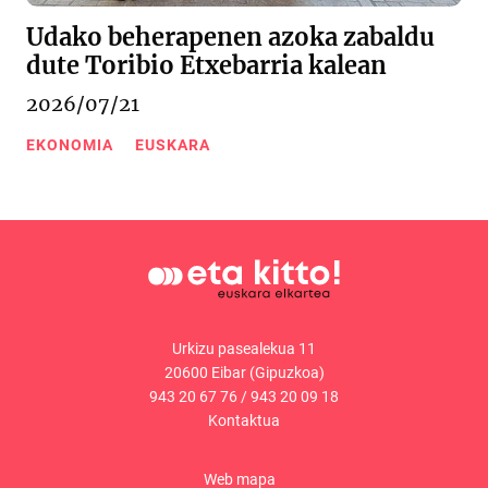
Udako beherapenen azoka zabaldu
dute Toribio Etxebarria kalean
2026/07/21
EKONOMIA
EUSKARA
Urkizu pasealekua 11
20600 Eibar (Gipuzkoa)
943 20 67 76
/
943 20 09 18
Kontaktua
Web mapa