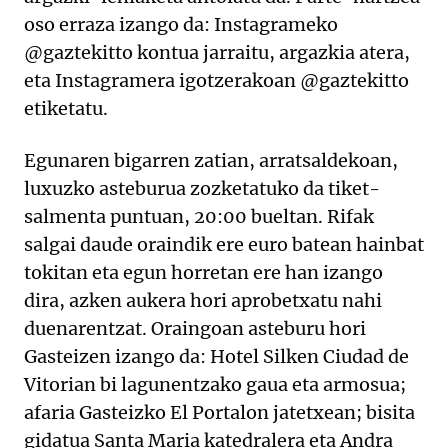
oso erraza izango da: Instagrameko
@gaztekitto kontua jarraitu, argazkia atera,
eta Instagramera igotzerakoan @gaztekitto
etiketatu.
Egunaren bigarren zatian, arratsaldekoan,
luxuzko asteburua zozketatuko da tiket-
salmenta puntuan, 20:00 bueltan. Rifak
salgai daude oraindik ere euro batean hainbat
tokitan eta egun horretan ere han izango
dira, azken aukera hori aprobetxatu nahi
duenarentzat. Oraingoan asteburu hori
Gasteizen izango da: Hotel Silken Ciudad de
Vitorian bi lagunentzako gaua eta armosua;
afaria Gasteizko El Portalon jatetxean; bisita
gidatua Santa Maria katedralera eta Andra