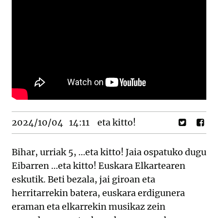
2024/10/04
14:11
eta kitto!
Bihar, urriak 5, …eta kitto! Jaia ospatuko dugu
Eibarren …eta kitto! Euskara Elkartearen
eskutik. Beti bezala, jai giroan eta
herritarrekin batera, euskara erdigunera
eraman eta elkarrekin musikaz zein