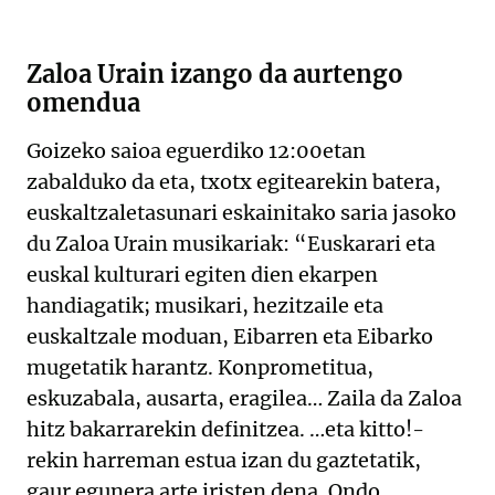
Zaloa Urain izango da aurtengo
omendua
Goizeko saioa eguerdiko 12:00etan
zabalduko da eta, txotx egitearekin batera,
euskaltzaletasunari eskainitako saria jasoko
du Zaloa Urain musikariak: “Euskarari eta
euskal kulturari egiten dien ekarpen
handiagatik; musikari, hezitzaile eta
euskaltzale moduan, Eibarren eta Eibarko
mugetatik harantz. Konprometitua,
eskuzabala, ausarta, eragilea… Zaila da Zaloa
hitz bakarrarekin definitzea. …eta kitto!-
rekin harreman estua izan du gaztetatik,
gaur egunera arte iristen dena. Ondo