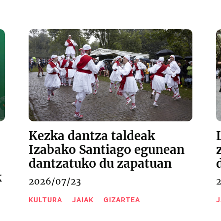
Kezka dantza taldeak
Izabako Santiago egunean
dantzatuko du zapatuan
k
2026/07/23
KULTURA
JAIAK
GIZARTEA
J