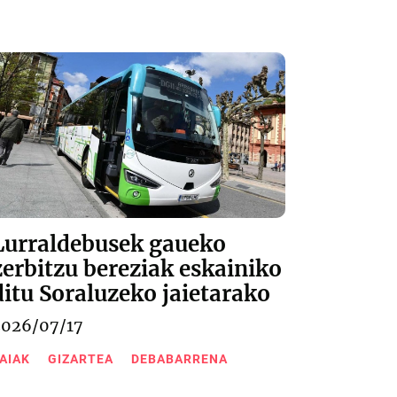
Lurraldebusek gaueko
zerbitzu bereziak eskainiko
ditu Soraluzeko jaietarako
2026/07/17
AIAK
GIZARTEA
DEBABARRENA