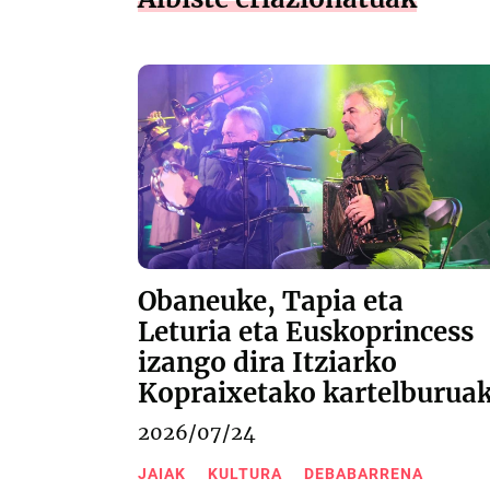
Obaneuke, Tapia eta
Leturia eta Euskoprincess
izango dira Itziarko
Kopraixetako kartelburua
2026/07/24
JAIAK
KULTURA
DEBABARRENA