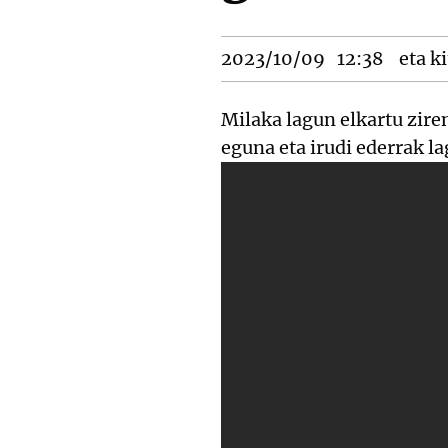
2023/10/09
12:38
eta ki
Milaka lagun elkartu zir
eguna eta irudi ederrak la