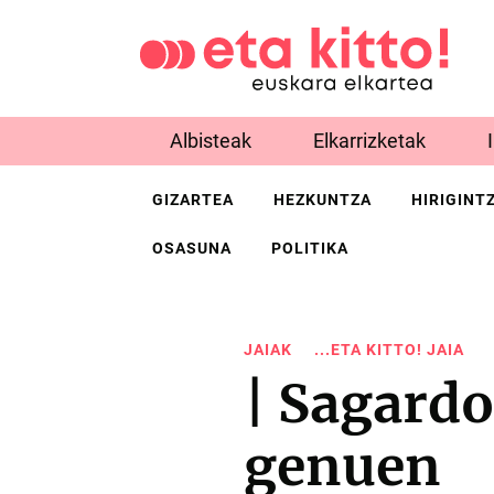
Albisteak
Elkarrizketak
GIZARTEA
HEZKUNTZA
HIRIGINT
OSASUNA
POLITIKA
JAIAK
...ETA KITTO! JAIA
| Sagardo
genuen