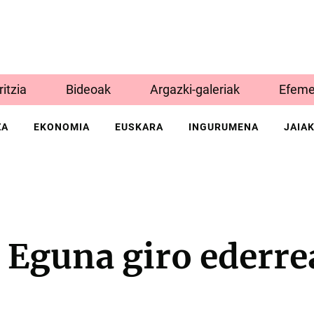
Iritzia
Bideoak
Argazki-galeriak
Efeme
ZA
EKONOMIA
EUSKARA
INGURUMENA
JAIA
 Eguna giro ederre