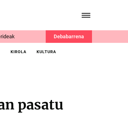
rideak
Debabarrena
K
KIROLA
KULTURA
an pasatu