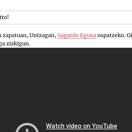
tto!
en zapatuan, Untzagan,
Sagardo Eguna
ospatzeko. Gi
ga zizkigun.