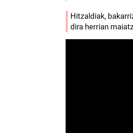
Hitzaldiak, bakarr
dira herrian maiat