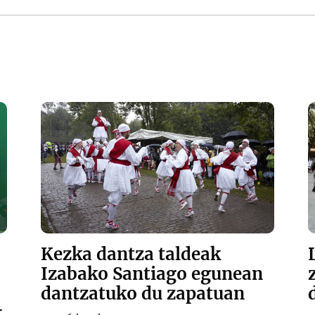
Kezka dantza taldeak
Izabako Santiago egunean
dantzatuko du zapatuan
k