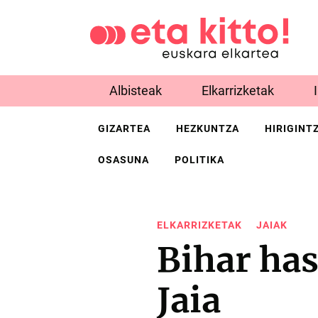
Albisteak
Elkarrizketak
GIZARTEA
HEZKUNTZA
HIRIGINT
OSASUNA
POLITIKA
ELKARRIZKETAK
JAIAK
Bihar has
Jaia