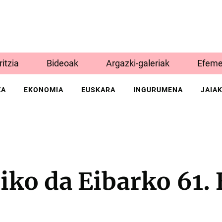
Iritzia
Bideoak
Argazki-galeriak
Efeme
ZA
EKONOMIA
EUSKARA
INGURUMENA
JAIA
iko da Eibarko 61.