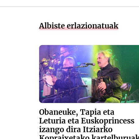
Albiste erlazionatuak
Obaneuke, Tapia eta
Leturia eta Euskoprincess
izango dira Itziarko
Kopraixetako kartelburua