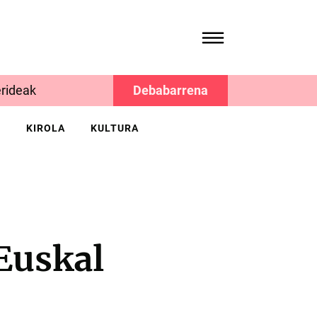
rideak
Debabarrena
K
KIROLA
KULTURA
 Euskal