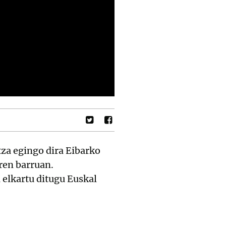
tza egingo dira Eibarko
ren barruan.
 elkartu ditugu Euskal