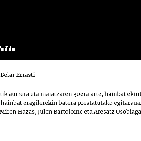
Belar Errasti
rtik aurrera eta maiatzaren 30era arte, hainbat ekin
hainbat eragilerekin batera prestatutako egitaraua
 Miren Hazas, Julen Bartolome eta Aresatz Usobiaga