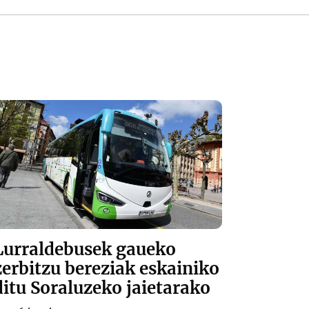
Lurraldebusek gaueko
zerbitzu bereziak eskainiko
ditu Soraluzeko jaietarako