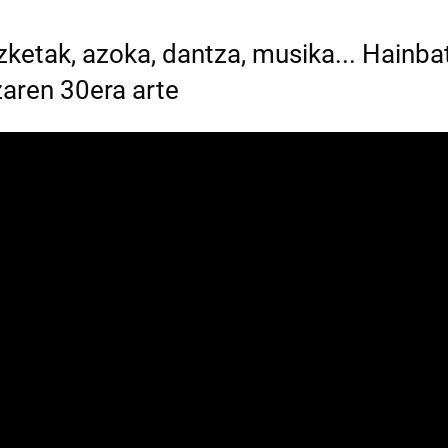
izketak, azoka, dantza, musika... Hainba
zaren 30era arte