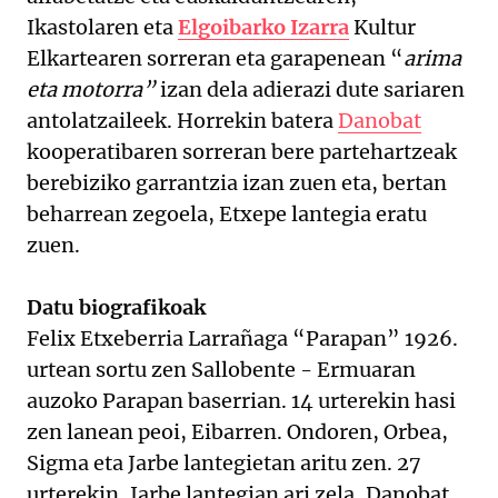
Ikastolaren eta
Elgoibarko Izarra
Kultur
Elkartearen sorreran eta garapenean “
arima
eta motorra”
izan dela adierazi dute sariaren
antolatzaileek. Horrekin batera
Danobat
kooperatibaren sorreran bere partehartzeak
berebiziko garrantzia izan zuen eta, bertan
beharrean zegoela, Etxepe lantegia eratu
zuen.
Datu biografikoak
Felix Etxeberria Larrañaga “Parapan” 1926.
urtean sortu zen Sallobente - Ermuaran
auzoko Parapan baserrian. 14 urterekin hasi
zen lanean peoi, Eibarren. Ondoren, Orbea,
Sigma eta Jarbe lantegietan aritu zen. 27
urterekin, Jarbe lantegian ari zela, Danobat