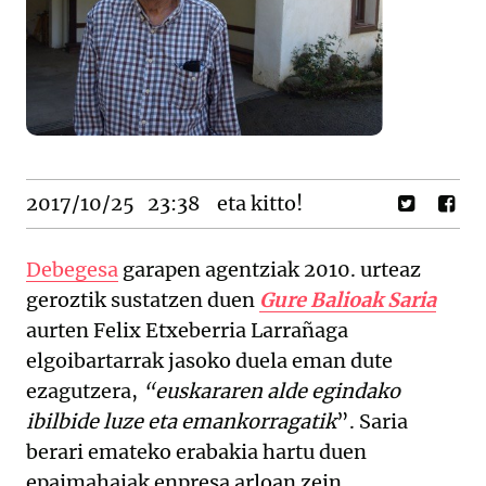
2017/10/25
23:38
eta kitto!
Debegesa
garapen agentziak 2010. urteaz
geroztik sustatzen duen
Gure Balioak Saria
aurten Felix Etxeberria Larrañaga
elgoibartarrak jasoko duela eman dute
ezagutzera,
“euskararen alde egindako
ibilbide luze eta emankorragatik
”. Saria
berari emateko erabakia hartu duen
epaimahaiak enpresa arloan zein