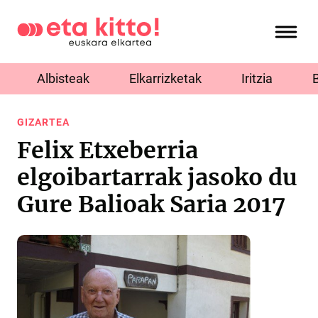
Albisteak
Elkarrizketak
Iritzia
GIZARTEA
Felix Etxeberria
elgoibartarrak jasoko du
Gure Balioak Saria 2017