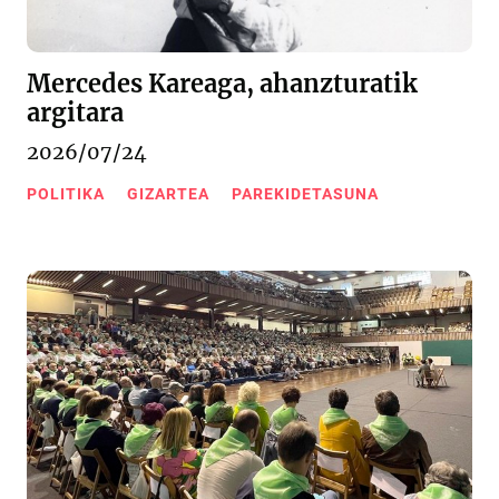
Mercedes Kareaga, ahanzturatik
argitara
2026/07/24
POLITIKA
GIZARTEA
PAREKIDETASUNA