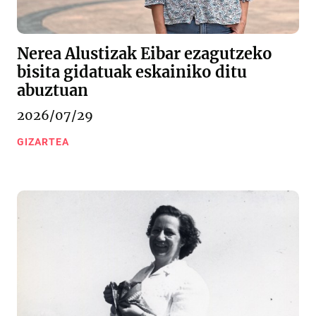
Nerea Alustizak Eibar ezagutzeko
bisita gidatuak eskainiko ditu
abuztuan
2026/07/29
GIZARTEA