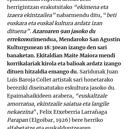
herrigintzan erakutsitako
“ekimena eta
izaera ekintzailea”
nabarmendu ditu, “
beti
euskara eta euskal kultura ardatz izan
dituena”.
Azaroaren 9an jasoko du
errekon
ozimendua, Mendaroko San Agustin
Kulturgunean 18:30ean izango den sari
banaketan. Ekitaldian Maite Maiora mendi
korrikalariak kirola eta balioak ardatz izango
dituen hitzaldia emango du.
Saridunak Juan
Luis Baroja Collet artistak sari honetarako
bereziki diseinatutako eskultura jasoko du.
Epaimahaikideen arabera,
“euskaltzale
amorratua, ekintzaile saiatua eta langile
nekaezina
”, Felix Etxeberria Larrañaga
Parapan
(Elgoibar, 1926) bere herriko
alfabetatze eta euskalduntzearen,