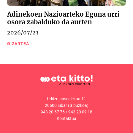
Adinekoen Nazioarteko Eguna urri
osora zabalduko da aurten
2026/07/23
GIZARTEA
Urkizu pasealekua 11
20600 Eibar (Gipuzkoa)
943 20 67 76
/
943 20 09 18
Kontaktua