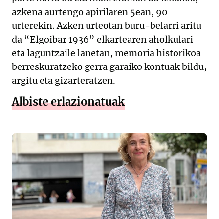
azkena aurtengo apirilaren 5ean, 90
urterekin. Azken urteotan buru-belarri aritu
da “Elgoibar 1936” elkartearen aholkulari
eta laguntzaile lanetan, memoria historikoa
berreskuratzeko gerra garaiko kontuak bildu,
argitu eta gizarteratzen.
Albiste erlazionatuak