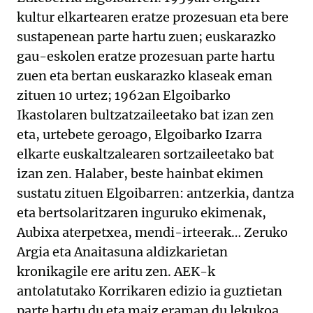
kultur elkartearen eratze prozesuan eta bere
sustapenean parte hartu zuen; euskarazko
gau-eskolen eratze prozesuan parte hartu
zuen eta bertan euskarazko klaseak eman
zituen 10 urtez; 1962an Elgoibarko
Ikastolaren bultzatzaileetako bat izan zen
eta, urtebete geroago, Elgoibarko Izarra
elkarte euskaltzalearen sortzaileetako bat
izan zen. Halaber, beste hainbat ekimen
sustatu zituen Elgoibarren: antzerkia, dantza
eta bertsolaritzaren inguruko ekimenak,
Aubixa aterpetxea, mendi-irteerak… Zeruko
Argia eta Anaitasuna aldizkarietan
kronikagile ere aritu zen. AEK-k
antolatutako Korrikaren edizio ia guztietan
parte hartu du eta maiz eraman du lekukoa,