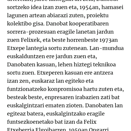
sortzeko idea izan zuen eta, 1954an, hamasei
lagunen artean abiarazi zuten, proiektu
kolektibo gisa. Danobat kooperatibaren
sorrera-prozesuan eragile lanetan jardun
zuen Felixek, eta beste horrenbeste 1973an
Etxepe lantegia sortu zutenean. Lan-mundua
euskalduntzen ere jardun zuen eta,
Danobaten kasuan, lehen hiztegi teknikoa
sortu zuen. Etxeperen kasuan ere antzera
izan zen, euskaraz lan egiteko eta
funtzionatzeko konpromisoa hartu zuten eta,
besteak beste, enpresaren irabazien zati bat
euskalgintzari ematen zioten. Danobaten lan
egiteaz batera, euskalgintzako eragile
funtsezkoenetako bat izan da Felix
Etxeberria Elgoibarren. 1959an Ongarri