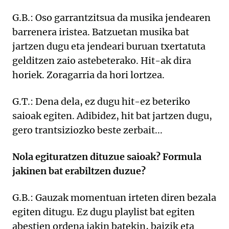
G.B.: Oso garrantzitsua da musika jendearen
barrenera iristea. Batzuetan musika bat
jartzen dugu eta jendeari buruan txertatuta
gelditzen zaio astebeterako. Hit-ak dira
horiek. Zoragarria da hori lortzea.
G.T.: Dena dela, ez dugu hit-ez beteriko
saioak egiten. Adibidez, hit bat jartzen dugu,
gero trantsiziozko beste zerbait...
Nola egituratzen dituzue saioak? Formula
jakinen bat erabiltzen duzue?
G.B.: Gauzak momentuan irteten diren bezala
egiten ditugu. Ez dugu playlist bat egiten
abestien ordena jakin batekin, baizik eta