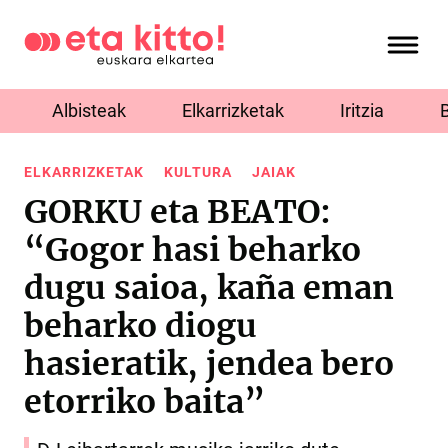
Albisteak
Elkarrizketak
Iritzia
ELKARRIZKETAK
KULTURA
JAIAK
GORKU eta BEATO:
“Gogor hasi beharko
dugu saioa, kaña eman
beharko diogu
hasieratik, jendea bero
etorriko baita”