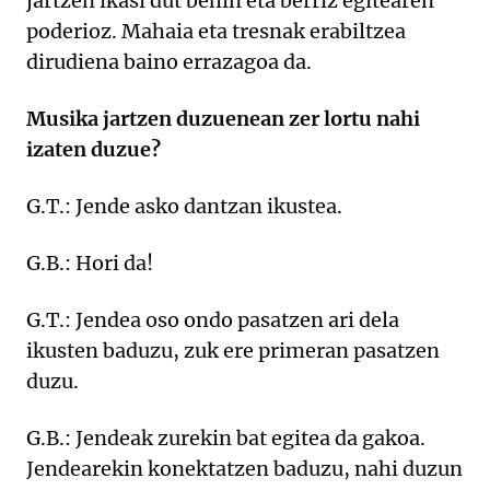
jartzen ikasi dut behin eta berriz egitearen
poderioz. Mahaia eta tresnak erabiltzea
dirudiena baino errazagoa da.
Musika jartzen duzuenean zer lortu nahi
izaten duzue?
G.T.: Jende asko dantzan ikustea.
G.B.: Hori da!
G.T.: Jendea oso ondo pasatzen ari dela
ikusten baduzu, zuk ere primeran pasatzen
duzu.
G.B.: Jendeak zurekin bat egitea da gakoa.
Jendearekin konektatzen baduzu, nahi duzun