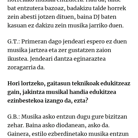
bat entzutera bazoaz, badakizu talde horrek
zein abesti jotzen dituen, baina DJ baten
kasuan ez dakizu zein musika jarriko duen.
G.T.: Primeran dago jendeari espero ez duen
musika jartzea eta zer gustatzen zaion
ikustea. Jendeari dantza eginaraztea
zoragarria da.
Hori lortzeko, gaitasun teknikoak edukitzeaz
gain, jakintza musikal handia edukitzea
ezinbestekoa izango da, ezta?
G.B.: Musika asko entzun dugu gure bizitzan
zehar. Baina asko diodanean, asko da.
Gainera, estilo ezberdinetako musika entzun