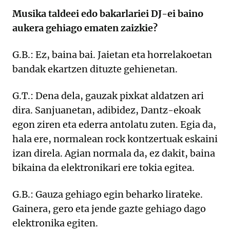
Musika taldeei edo bakarlariei DJ-ei baino
aukera gehiago ematen zaizkie?
G.B.: Ez, baina bai. Jaietan eta horrelakoetan
bandak ekartzen dituzte gehienetan.
G.T.: Dena dela, gauzak pixkat aldatzen ari
dira. Sanjuanetan, adibidez, Dantz-ekoak
egon ziren eta ederra antolatu zuten. Egia da,
hala ere, normalean rock kontzertuak eskaini
izan direla. Agian normala da, ez dakit, baina
bikaina da elektronikari ere tokia egitea.
G.B.: Gauza gehiago egin beharko lirateke.
Gainera, gero eta jende gazte gehiago dago
elektronika egiten.