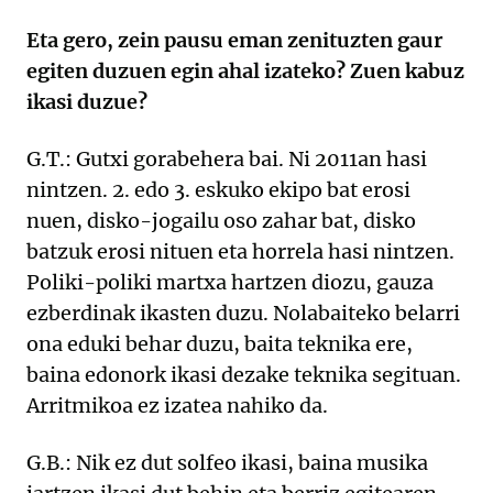
Eta gero, zein pausu eman zenituzten gaur
egiten duzuen egin ahal izateko? Zuen kabuz
ikasi duzue?
G.T.: Gutxi gorabehera bai. Ni 2011an hasi
nintzen. 2. edo 3. eskuko ekipo bat erosi
nuen, disko-jogailu oso zahar bat, disko
batzuk erosi nituen eta horrela hasi nintzen.
Poliki-poliki martxa hartzen diozu, gauza
ezberdinak ikasten duzu. Nolabaiteko belarri
ona eduki behar duzu, baita teknika ere,
baina edonork ikasi dezake teknika segituan.
Arritmikoa ez izatea nahiko da.
G.B.: Nik ez dut solfeo ikasi, baina musika