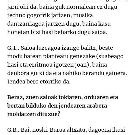
jarri ohi da, baina guk normalean ez dugu
techno gogorrik jartzen, musika
dantzarriagoa jartzen dugu, baina kasu
honetan bizi hasi beharko dugu saioa.
G.T.: Saioa luzeagoa izango balitz, beste
modu batean planteatu genezake (suabeago
hasi eta erritmoa igotzen joan), baina
denbora gutxi da eta nahiko berandu gainera.
Jendea bero etorriko da.
Beraz, zuen saioak tokiaren, orduaren eta
bertan bilduko den jendearen arabera
moldatzen dituzue?
G.B.: Bai, noski. Burua altxatu, dagoena ikusi