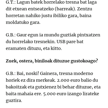
G.T.: Lagun batek horrelako tresna bat laga
dit etxean entseatzeko (barreak). Zentzu
horretan nahiko justu ibiliko gara, baina
moldatuko gara.
G.B.: Gaur egun ia mundu guztiak pintxatzen
du horrelako tresnekin. USB pare bat
eramaten dituzu, eta kitto.
Zuek, ostera, biniloak dituzue gustokoago?
G.B.: Bai, noski! Gainera, tresna moderno
horiek ez dira merkeak. 2.000 euro balio du
bakoitzak eta gutxienez bi behar dituzue, eta
baita mahaia ere. 5.000 euro izango lirateke
guztira.