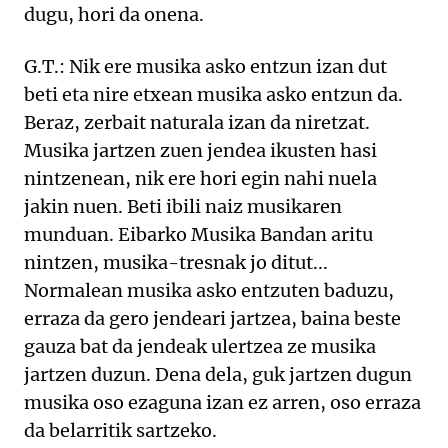
dugu, hori da onena.
G.T.: Nik ere musika asko entzun izan dut
beti eta nire etxean musika asko entzun da.
Beraz, zerbait naturala izan da niretzat.
Musika jartzen zuen jendea ikusten hasi
nintzenean, nik ere hori egin nahi nuela
jakin nuen. Beti ibili naiz musikaren
munduan. Eibarko Musika Bandan aritu
nintzen, musika-tresnak jo ditut...
Normalean musika asko entzuten baduzu,
erraza da gero jendeari jartzea, baina beste
gauza bat da jendeak ulertzea ze musika
jartzen duzun. Dena dela, guk jartzen dugun
musika oso ezaguna izan ez arren, oso erraza
da belarritik sartzeko.