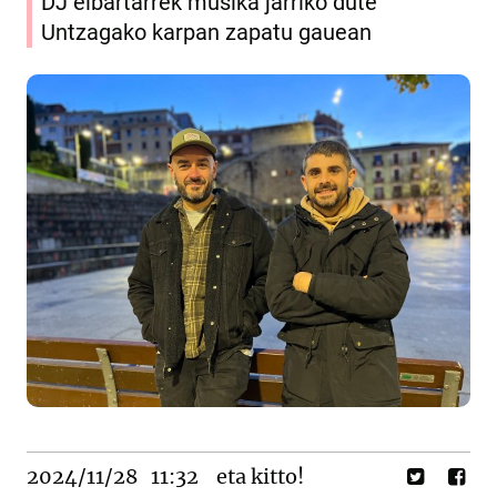
DJ eibartarrek musika jarriko dute
Untzagako karpan zapatu gauean
2024/11/28
11:32
eta kitto!