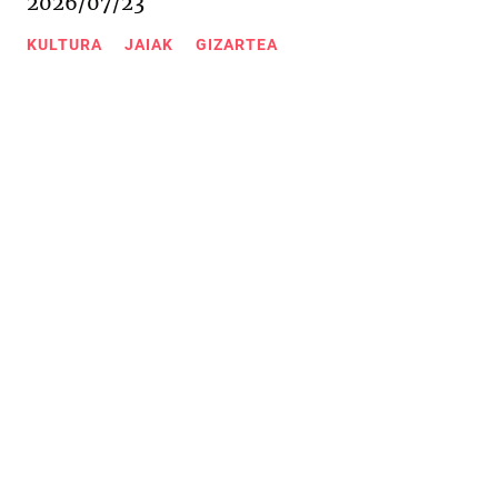
2026/07/23
KULTURA
JAIAK
GIZARTEA
Urkizu pasealekua 11
20600 Eibar (Gipuzkoa)
943 20 67 76
/
943 20 09 18
Kontaktua
Web mapa
Lege oharra
Cookieak-politika