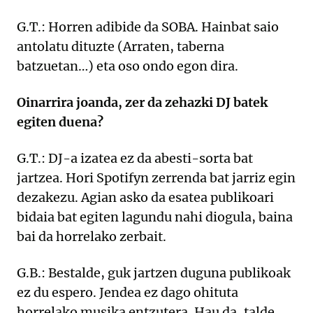
G.T.: Horren adibide da SOBA. Hainbat saio
antolatu dituzte (Arraten, taberna
batzuetan…) eta oso ondo egon dira.
Oinarrira joanda, zer da zehazki DJ batek
egiten duena?
G.T.: DJ-a izatea ez da abesti-sorta bat
jartzea. Hori Spotifyn zerrenda bat jarriz egin
dezakezu. Agian asko da esatea publikoari
bidaia bat egiten lagundu nahi diogula, baina
bai da horrelako zerbait.
G.B.: Bestalde, guk jartzen duguna publikoak
ez du espero. Jendea ez dago ohituta
horrelako musika entzutera. Hau da, talde