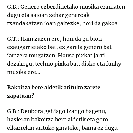
G.B.: Genero ezberdinetako musika eramaten
dugu eta saioan zehar generoak
txandakatzen joan gaitezke, hori da gakoa.
G.T.: Hain zuzen ere, hori da gu bion
ezaugarrietako bat, ez garela genero bat
jartzera mugatzen. House pixkat jarri
dezakegu, techno pixka bat, disko eta funky
musika ere…
Bakoitza bere aldetik arituko zarete
zapatuan?
G.B.: Denbora gehiago izango bagenu,
hasieran bakoitza bere aldetik eta gero
elkarrekin arituko ginateke, baina ez dugu