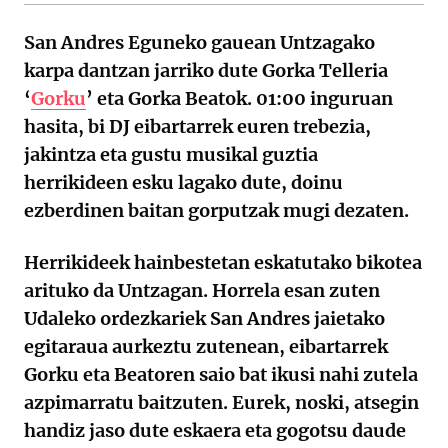
San Andres Eguneko gauean Untzagako
karpa dantzan jarriko dute Gorka Telleria
‘
Gorku
’ eta Gorka Beatok. 01:00 inguruan
hasita, bi DJ eibartarrek euren trebezia,
jakintza eta gustu musikal guztia
herrikideen esku lagako dute, doinu
ezberdinen baitan gorputzak mugi dezaten.
Herrikideek hainbestetan eskatutako bikotea
arituko da Untzagan. Horrela esan zuten
Udaleko ordezkariek San Andres jaietako
egitaraua aurkeztu zutenean, eibartarrek
Gorku eta Beatoren saio bat ikusi nahi zutela
azpimarratu baitzuten. Eurek, noski, atsegin
handiz jaso dute eskaera eta gogotsu daude