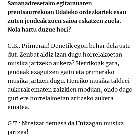
Sananadresetako egitarauaren
prentsaurrekoan Udaleko ordezkariek esan
zuten jendeak zuen saioa eskatzen zuela.
Nola hartu duzue hori?
G.B.: Primeran! Denetik egon behar dela uste
dut. Zenbat aldiz izan dugu horrelakoetan
musika jartzeko aukera? Herrikoak gara,
jendeak ezagutzen gaitu eta primerako
musika jartzen dugu. Herriko musika taldeei
aukerak ematen zaizkien moduan, ondo dago
guri ere horrelakoetan aritzeko aukera
ematea.
G.T.: Niretzat demasa da Untzagan musika
jartzea!