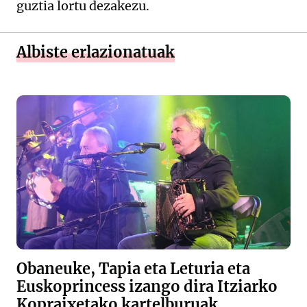
guztia lortu dezakezu.
Albiste erlazionatuak
Obaneuke, Tapia eta Leturia eta
Euskoprincess izango dira Itziarko
Kopraixetako kartelburuak