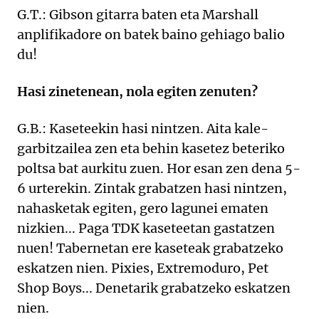
G.T.: Gibson gitarra baten eta Marshall
anplifikadore on batek baino gehiago balio
du!
Hasi zinetenean, nola egiten zenuten?
G.B.: Kaseteekin hasi nintzen. Aita kale-
garbitzailea zen eta behin kasetez beteriko
poltsa bat aurkitu zuen. Hor esan zen dena 5-
6 urterekin. Zintak grabatzen hasi nintzen,
nahasketak egiten, gero lagunei ematen
nizkien... Paga TDK kaseteetan gastatzen
nuen! Tabernetan ere kaseteak grabatzeko
eskatzen nien. Pixies, Extremoduro, Pet
Shop Boys... Denetarik grabatzeko eskatzen
nien.