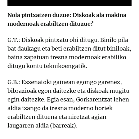
Nola pintxatzen duzue: Diskoak ala makina
modernoak erabiltzen dituzue?
G.T.: Diskoak pintxatu ohi ditugu. Binilo pila
bat daukagu eta beti erabiltzen ditut biniloak,
baina zapatuan tresna modernoak erabiliko
ditugu kontu teknikoengatik.
G.B.: Eszenatoki gainean egongo garenez,
bibrazioak egon daitezke eta diskoak mugitu
egin daitezke. Egia esan, Gorkarentzat lehen
aldia izango da tresna moderno horiek
erabiltzen dituena eta niretzat agian
laugarren aldia (barreak).