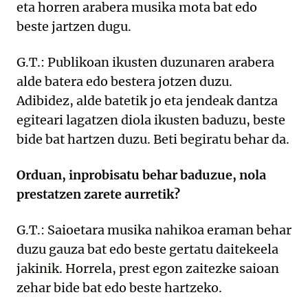
eta horren arabera musika mota bat edo
beste jartzen dugu.
G.T.: Publikoan ikusten duzunaren arabera
alde batera edo bestera jotzen duzu.
Adibidez, alde batetik jo eta jendeak dantza
egiteari lagatzen diola ikusten baduzu, beste
bide bat hartzen duzu. Beti begiratu behar da.
Orduan, inprobisatu behar baduzue, nola
prestatzen zarete aurretik?
G.T.: Saioetara musika nahikoa eraman behar
duzu gauza bat edo beste gertatu daitekeela
jakinik. Horrela, prest egon zaitezke saioan
zehar bide bat edo beste hartzeko.