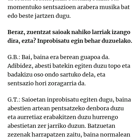
momentuko sentsazioen arabera musika bat
edo beste jartzen dugu.
Beraz, zuentzat saioak nahiko larriak izango
dira, ezta? Inprobisatu egin behar duzuelako.
G.B.: Bai, baina era berean guapoa da.
Adibidez, abesti batekin egiten duzu topo eta
badakizu oso ondo sartuko dela, eta
sentsazio hori zoragarria da.
G.T.: Saioetan inprobisatu egiten dugu, baina
abestien artean pentsatzeko denbora duzu
eta aurretiaz erabakitzen duzu hurrengo
abestietan zer jarriko duzun. Batzuetan
zezenak harrapatzen zaitu, baina normalean