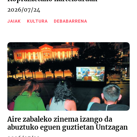
2026/07/24
JAIAK
KULTURA
DEBABARRENA
Aire zabaleko zinema izango da
abuztuko eguen guztietan Untzagan