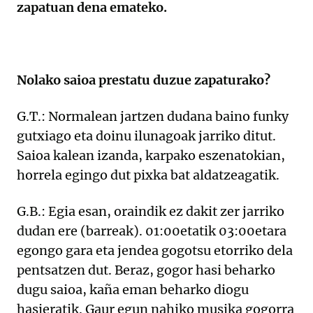
zapatuan dena emateko.
Nolako saioa prestatu duzue zapaturako?
G.T.: Normalean jartzen dudana baino funky
gutxiago eta doinu ilunagoak jarriko ditut.
Saioa kalean izanda, karpako eszenatokian,
horrela egingo dut pixka bat aldatzeagatik.
G.B.: Egia esan, oraindik ez dakit zer jarriko
dudan ere (barreak). 01:00etatik 03:00etara
egongo gara eta jendea gogotsu etorriko dela
pentsatzen dut. Beraz, gogor hasi beharko
dugu saioa, kaña eman beharko diogu
hasieratik. Gaur egun nahiko musika gogorra