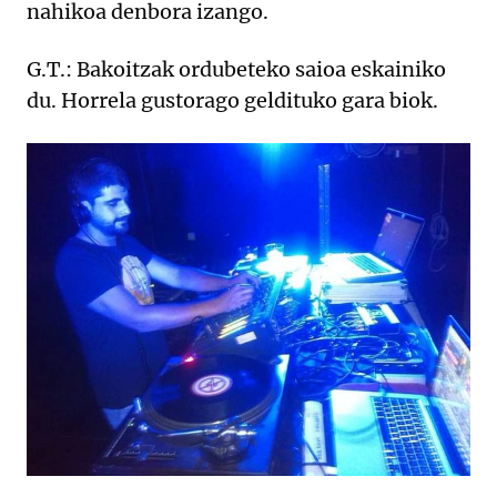
nahikoa denbora izango.
G.T.: Bakoitzak ordubeteko saioa eskainiko
du. Horrela gustorago geldituko gara biok.