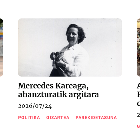
Mercedes Kareaga,
ahanzturatik argitara
2026/07/24
POLITIKA
GIZARTEA
PAREKIDETASUNA
G