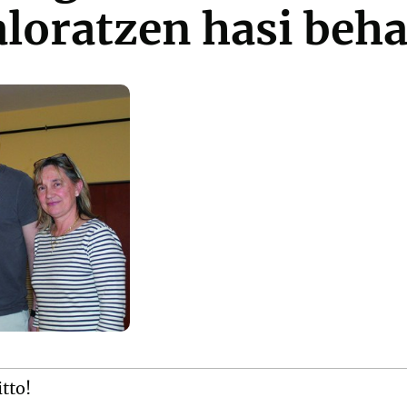
aloratzen hasi beh
itto!