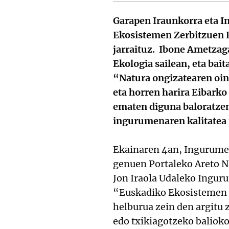
Garapen Iraunkorra eta
Ekosistemen Zerbitzuen Eb
jarraituz. Ibone Ametzaga
Ekologia sailean, eta bai
“Natura ongizatearen oin
eta horren harira Eibark
ematen diguna baloratzen
ingurumenaren kalitatea 
Ekainaren 4an, Ingurume
genuen Portaleko Areto Na
Jon Iraola Udaleko Ingur
“Euskadiko Ekosistemen Z
helburua zein den argitu 
edo txikiagotzeko balioko