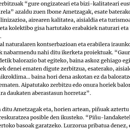
rbitzuak “gure ongizateari eta bizi-kalitateari eu
rela” azaldu zuen Ibone Ametzagak, esate baterako 
inizazioa, airearen kalitatea, aisialdia eta turism
ta kolektibo gisa hartutako erabakiek naturari et
.
al naturalaren kontserbazioan eta erabilera iraunk
ak nabarmendu nahi ditu ikerketa proiektuak. “Gau
tik balorazio bat egiteko, baina askoz gehiago egin
uek denei ematen digute zerbitzua, esaterako, aisia
ikroklima… baina hori dena askotan ez da baloratz
 ematen. Aipatutako zerbitzu edo onura horiek balor
ira daukaten aberastasun horretaz”.
 ditu Ametzagak eta, horien artean, piñuak aztertu 
rreskuratzea posible den ikusteko. “Piñu-landaket
ertoko basoak garatzeko. Lurzorua pribatua denez, 