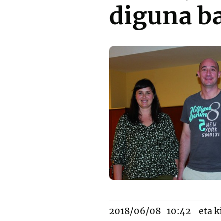
diguna b
2018/06/08
10:42
eta k