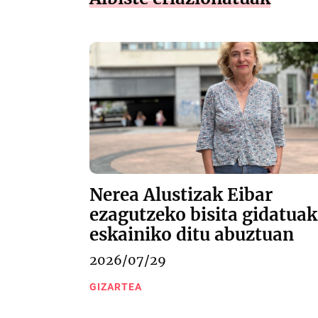
Nerea Alustizak Eibar
ezagutzeko bisita gidatuak
eskainiko ditu abuztuan
2026/07/29
GIZARTEA