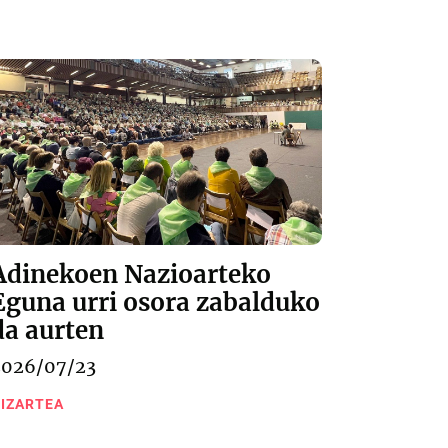
Adinekoen Nazioarteko
Eguna urri osora zabalduko
da aurten
2026/07/23
IZARTEA