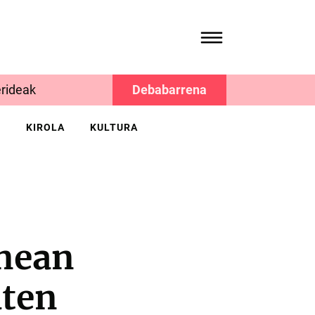
rideak
Debabarrena
K
KIROLA
KULTURA
nean
aten