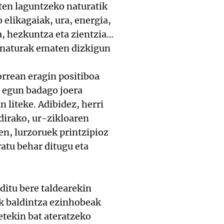
sten laguntzeko naturatik
elikagaiak, ura, energia,
oa, hezkuntza eta zientzia…
a naturak ematen dizkigun
orrean eragin positiboa
r egun badago joera
 liteke. Adibidez, herri
ldirako, ur-zikloaren
en, lurzoruek printzipioz
atu behar ditugu eta
ditu bere taldearekin
ek baldintza ezinhobeak
etekin bat ateratzeko