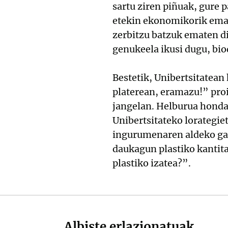
sartu ziren piñuak, gure 
etekin ekonomikorik emate
zerbitzu batzuk ematen d
genukeela ikusi dugu, bio
Bestetik, Unibertsitatean 
platerean, eramazu!” proi
jangelan. Helburua hondak
Unibertsitateko lorategi
ingurumenaren aldeko gau
daukagun plastiko kantita
plastiko izatea?”.
Albiste erlazionatuak