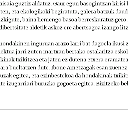
paisaia guztiz aldatuz. Gaur egun basogintzan kirisi
n, eta ekologikoki begiratuta, galera batzuk daud
izkigute, baina hemengo basoa berreskuratuz gero 
dibertsitate aldetik askoz ere abertsagoa izango li
hondakinen inguruan arazo larri bat dagoela ikusi z
ektua jarri zuten martxan bertako ostalaritza esko
inak txikitzea eta jaten ez dutena etxera eramatea
etara bueltatzen dute. Ibone Ametzagak esan zuene
zak egitea, eta ezinbestekoa da hondakinak txikit
te izugarriari buruzko gogoeta egitea. Bizitzeko b