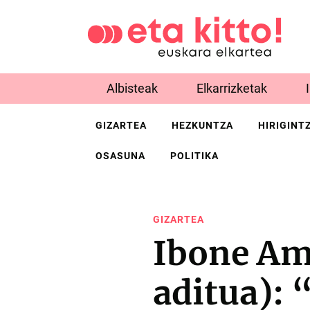
Albisteak
Elkarrizketak
GIZARTEA
HEZKUNTZA
HIRIGINT
OSASUNA
POLITIKA
GIZARTEA
Ibone Am
aditua):