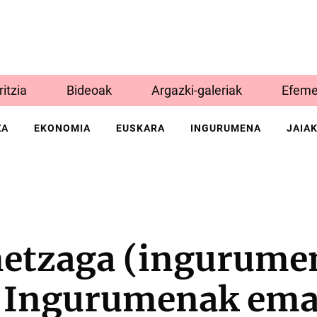
Iritzia
Bideoak
Argazki-galeriak
Efeme
ZA
EKONOMIA
EUSKARA
INGURUMENA
JAIA
etzaga (ingurume
 “Ingurumenak em