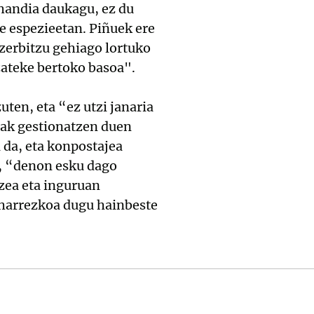
 handia daukagu, ez du
e espezieetan. Piñuek ere
zerbitzu gehiago lortuko
tzateke bertoko basoa".
uten, eta “ez utzi janaria
lak gestionatzen duen
 da, eta konpostajea
z, “denon esku dago
zea eta inguruan
eharrezkoa dugu hainbeste