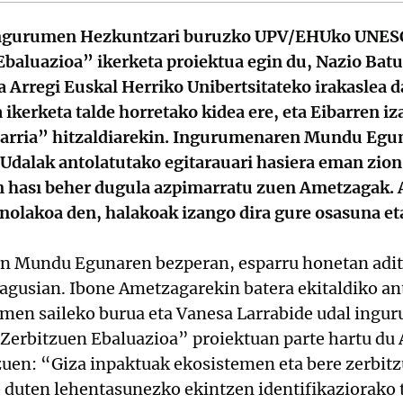
 Ingurumen Hezkuntzari buruzko UPV/EHUko UNES
aluazioa” ikerketa proiektua egin du, Nazio Batue
 Arregi Euskal Herriko Unibertsitateko irakaslea d
ta ikerketa talde horretako kidea ere, eta Eibarren 
arria” hitzaldiarekin. Ingurumenaren Mundu Egun
o Udalak antolatutako egitarauari hasiera eman zi
 hası beher dugula azpimarratu zuen Ametzagak. 
nolakoa den, halakoak izango dira gure osasuna et
n Mundu Egunaren bezperan, esparru honetan adit
gusian. Ibone Ametzagarekin batera ekitaldiko ant
umen saileko burua eta Vanesa Larrabide udal ingur
erbitzuen Ebaluazioa” proiektuan parte hartu du 
zuen: “Giza inpaktuak ekosistemen eta bere zerbit
 duten lehentasunezko ekintzen identifikaziorako t