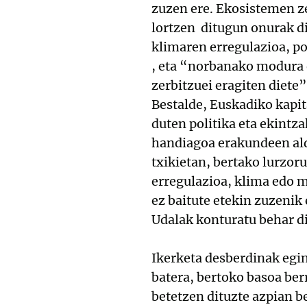
zuzen ere. Ekosistemen ze
lortzen ditugun onurak di
klimaren erregulazioa, pol
, eta “norbanako modura e
zerbitzuei eragiten diete”
Bestalde, Euskadiko kapit
duten politika eta ekintz
handiagoa erakundeen alde
txikietan, bertako lurzor
erregulazioa, klima edo m
ez baitute etekin zuzenik
Udalak konturatu behar d
Ikerketa desberdinak egin
batera, bertoko basoa be
betetzen dituzte azpian b