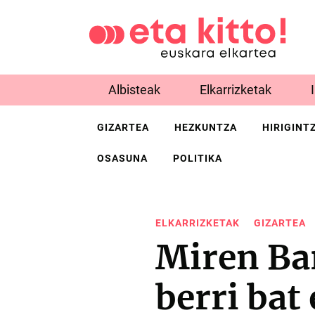
Albisteak
Elkarrizketak
GIZARTEA
HEZKUNTZA
HIRIGINT
OSASUNA
POLITIKA
ELKARRIZKETAK
GIZARTEA
Miren Ba
berri ba