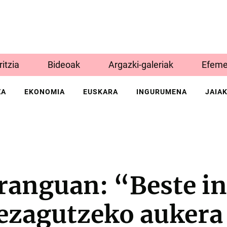
Iritzia
Bideoak
Argazki-galeriak
Efeme
ZA
EKONOMIA
EUSKARA
INGURUMENA
JAIA
ranguan: “Beste i
t ezagutzeko auker