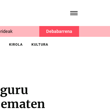
rideak
Debabarrena
K
KIROLA
KULTURA
nguru
a ematen