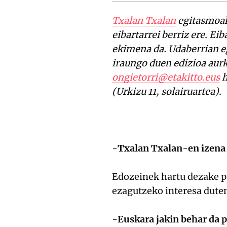
Txalan Txalan
egitasmoak 
eibartarrei berriz ere. E
ekimena da. Udaberrian eg
iraungo duen edizioa aurke
ongietorri@etakitto.eus
h
(Urkizu 11, solairuartea).
-Txalan Txalan-en izena 
Edozeinek hartu dezake pa
ezagutzeko interesa dute
-Euskara jakin behar da p