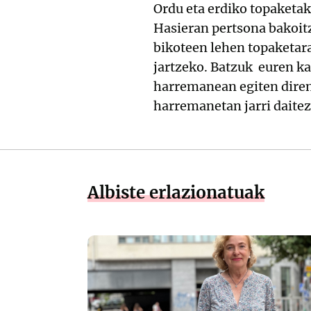
Ordu eta erdiko topaketak
Hasieran pertsona bakoitz
bikoteen lehen topaketar
jartzeko. Batzuk euren k
harremanean egiten diren
harremanetan jarri daite
Albiste erlazionatuak