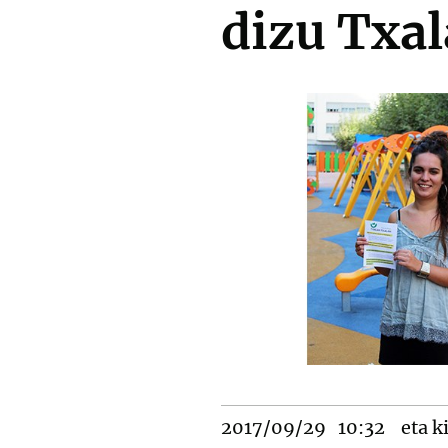
dizu Txa
2017/09/29
10:32
eta k