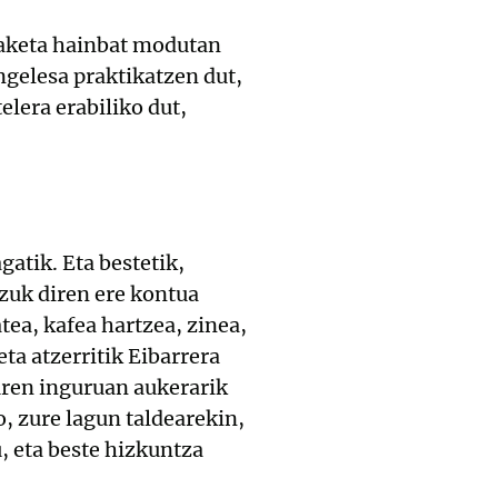
kaketa hainbat modutan
ingelesa praktikatzen dut,
elera erabiliko dut,
gatik. Eta bestetik,
tzuk diren ere kontua
tea, kafea hartzea, zinea,
ta atzerritik Eibarrera
euren inguruan aukerarik
o, zure lagun taldearekin,
, eta beste hizkuntza