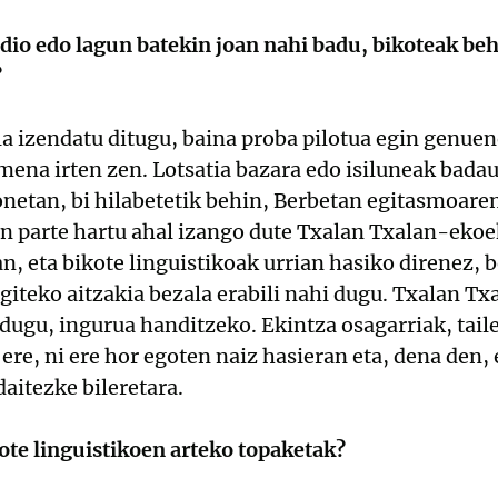
dio edo lagun batekin joan nahi badu, bikoteak be
?
la izendatu ditugu, baina proba pilotua egin genue
mena irten zen. Lotsatia bazara edo isiluneak bad
onetan, bi hilabetetik behin, Berbetan egitasmoare
n parte hartu ahal izango dute Txalan Txalan-ekoek
, eta bikote linguistikoak urrian hasiko direnez, b
giteko aitzakia bezala erabili nahi dugu. Txalan 
dugu, ingurua handitzeko. Ekintza osagarriak, tailer
 ere, ni ere hor egoten naiz hasieran eta, dena den,
aitezke bileretara.
ote linguistikoen arteko topaketak?