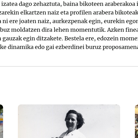
 izatea dago zehaztuta, baina bikoteen araberakoa 
arekin elkartzen naiz eta profilen arabera bikoteak
a ni ere joaten naiz, aurkezpenak egin, eurekin eg
abuz moldatzen dira lehen momentutik. Azken finea
 gauzak egin ditzakete. Bestela ere, edozein mome
zke dinamika edo gai ezberdinei buruz proposamen