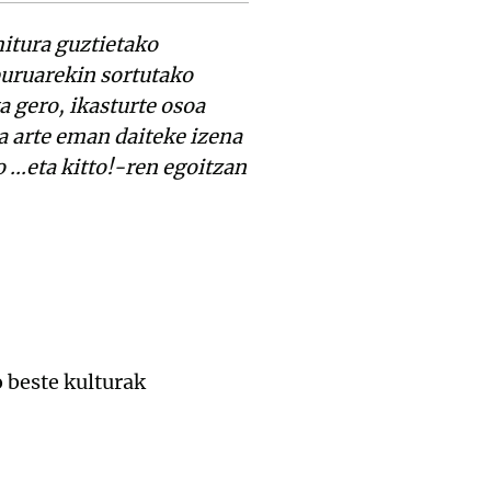
hitura guztietako
buruarekin sortutako
a gero, ikasturte osoa
ra arte eman daiteke izena
...eta kitto!-ren egoitzan
 beste kulturak