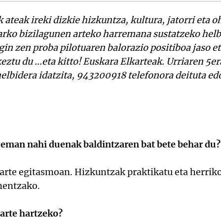
ateak ireki dizkie hizkuntza, kultura, jatorri eta o
ibarko bizilagunen arteko harremana sustatzeko hel
in zen proba pilotuaren balorazio positiboa jaso et
ztu du ...eta kitto! Euskara Elkarteak. Urriaren 5e
elbidera idatzita, 943200918 telefonora deituta edo 
eman nahi duenak baldintzaren bat bete behar du?
rte egitasmoan. Hizkuntzak praktikatu eta herriko
nentzako.
arte hartzeko?