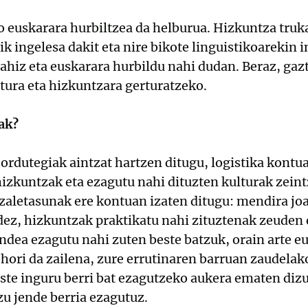
do euskarara hurbiltzea da helburua. Hizkuntza tru
k ingelesa dakit eta nire bikote linguistikoarekin 
ahiz eta euskarara hurbildu nahi dudan. Beraz, gazt
ltura eta hizkuntzara gerturatzeko.
ak?
 ordutegiak aintzat hartzen ditugu, logistika kontua
hizkuntzak eta ezagutu nahi dituzten kulturak zein
 zaletasunak ere kontuan izaten ditugu: mendira joa
idez, hizkuntzak praktikatu nahi zituztenak zeuden e
endea ezagutu nahi zuten beste batzuk, orain arte 
 hori da zailena, zure errutinaren barruan zaudelak
te inguru berri bat ezagutzeko aukera ematen dizu
u jende berria ezagutuz.