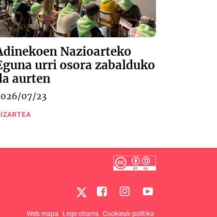
Adinekoen Nazioarteko
Eguna urri osora zabalduko
da aurten
2026/07/23
IZARTEA
Web mapa
Lege oharra
Cookieak-politika