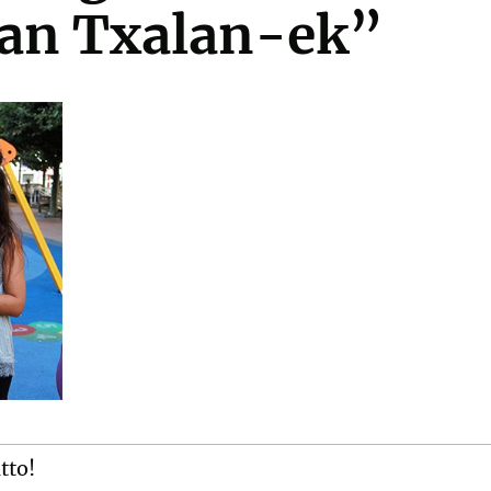
lan Txalan-ek”
itto!