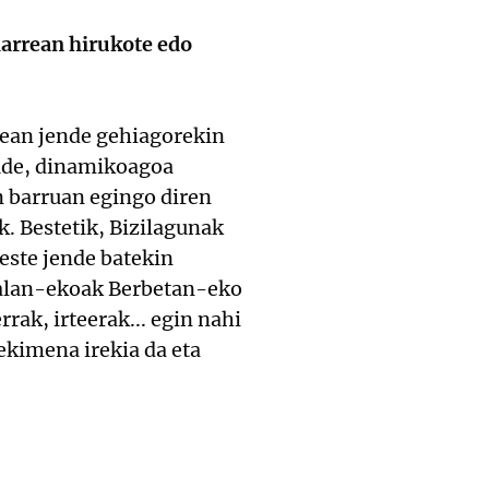
harrean hirukote edo
nean jende gehiagorekin
aude, dinamikoagoa
n barruan egingo diren
. Bestetik, Bizilagunak
este jende batekin
Txalan-ekoak Berbetan-eko
rak, irteerak... egin nahi
 ekimena irekia da eta