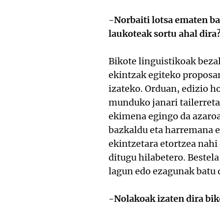
-Norbaiti lotsa ematen ba
laukoteak sortu ahal dira
Bikote linguistikoak beza
ekintzak egiteko proposa
izateko. Orduan, edizio h
munduko janari tailerreta
ekimena egingo da azaroan
bazkaldu eta harremana e
ekintzetara etortzea nahi 
ditugu hilabetero. Bestela
lagun edo ezagunak batu d
-Nolakoak izaten dira bik