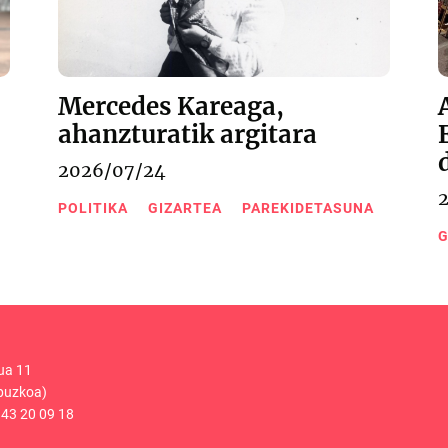
Mercedes Kareaga,
ahanzturatik argitara
2026/07/24
POLITIKA
GIZARTEA
PAREKIDETASUNA
G
ua 11
puzkoa)
43 20 09 18