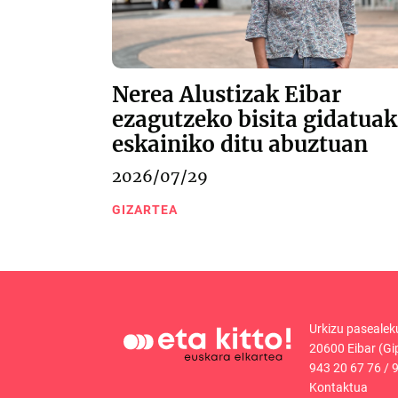
Nerea Alustizak Eibar
ezagutzeko bisita gidatuak
eskainiko ditu abuztuan
2026/07/29
GIZARTEA
Urkizu pasealek
20600 Eibar (Gi
943 20 67 76
/
9
Kontaktua