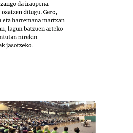
izango da iraupena.
 osatzen ditugu. Gero,
on eta harremana martxan
n, lagun batzuen arteko
ntutan nirekin
ak jasotzeko.