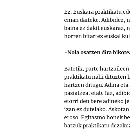
Ez. Euskara praktikatu e
eman daiteke. Adibidez, ni
baina ez dakit euskaraz, n
horren bitartez euskal ku
-Nola osatzen dira bikote
Batetik, parte hartzaileen
praktikatu nahi dituzten 
hartzen ditugu. Adina eta
pasiatzea, etab. Iaz, adib
etorri den bere adineko j
izan ez dutelako. Askotan
eroso. Egitasmo honek bes
batzuk praktikatu dezakez