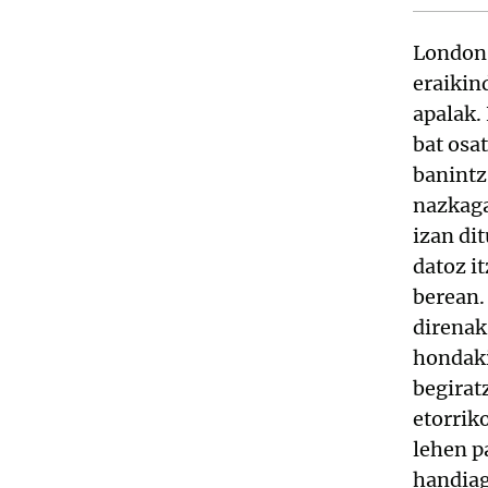
London 
eraikin
apalak.
bat osa
banintz
nazkaga
izan di
datoz i
berean.
direnak
hondaki
begirat
etorrik
lehen p
handiag