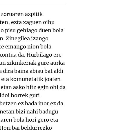
 zoruaren azpitik
uten, ezta xaguen oihu
ino pisu gehiago duen bola
an. Zinegilea izango
ere emango nion bola
kontua da. Hurbilago ere
un zikinkeriak gure aurka
dira baina abisu bat aldi
, eta komunetatik joaten
etan asko hitz egin ohi da
doi horrek guri
betzen ez bada inor ez da
netan bizi nahi badugu
aren bola hori gero eta
Hori bai beldurrezko