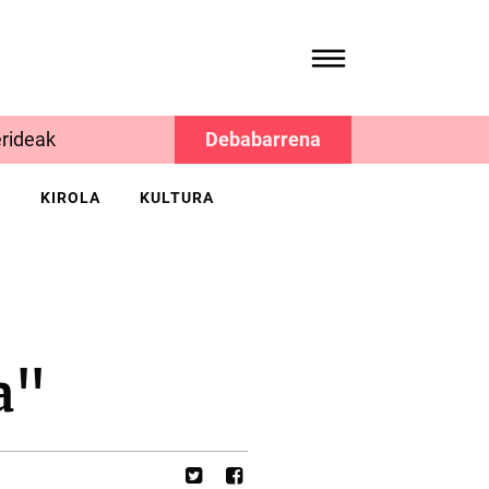
rideak
Debabarrena
K
KIROLA
KULTURA
a"