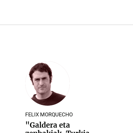
FELIX MORQUECHO
"
"Galdera eta