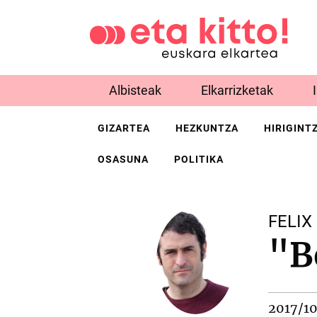
Albisteak
Elkarrizketak
GIZARTEA
HEZKUNTZA
HIRIGINT
OSASUNA
POLITIKA
FELI
"B
2017/1