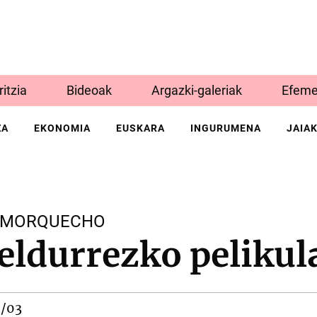
Iritzia
Bideoak
Argazki-galeriak
Efeme
ZA
EKONOMIA
EUSKARA
INGURUMENA
JAIA
X MORQUECHO
eldurrezko pelikul
0/03