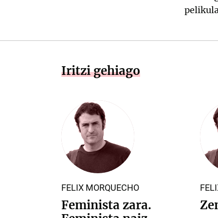
pelikula
Iritzi gehiago
FELIX MORQUECHO
FEL
Feminista zara.
Ze