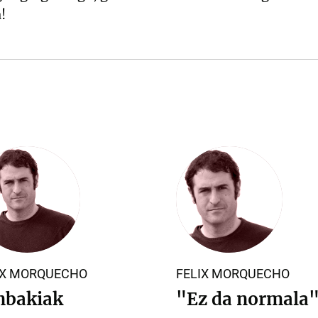
!
IX MORQUECHO
FELIX MORQUECHO
nbakiak
"Ez da normala