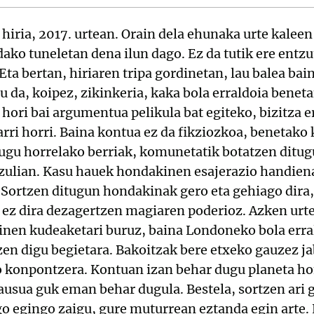
hiria, 2017. urtean. Orain dela ehunaka urte kaleen
dako tuneletan dena ilun dago. Ez da tutik ere entz
 Eta bertan, hiriaren tripa gordinetan, lau balea ba
tu da, koipez, zikinkeria, kaka bola erraldoia benet
 hori bai argumentua pelikula bat egiteko, bizitza 
rri horri. Baina kontua ez da fikziozkoa, benetako 
tugu horrelako berriak, komunetatik botatzen ditug
tzulian. Kasu hauek hondakinen esajerazio handiena 
 Sortzen ditugun hondakinak gero eta gehiago dira
 ez dira dezagertzen magiaren poderioz. Azken urte
nen kudeaketari buruz, baina Londoneko bola erral
zen digu begietara. Bakoitzak bere etxeko gauzez ja
o konpontzera. Kontuan izan behar dugu planeta ho
ausua guk eman behar dugula. Bestela, sortzen ari g
o egingo zaigu, gure muturrean eztanda egin arte. 