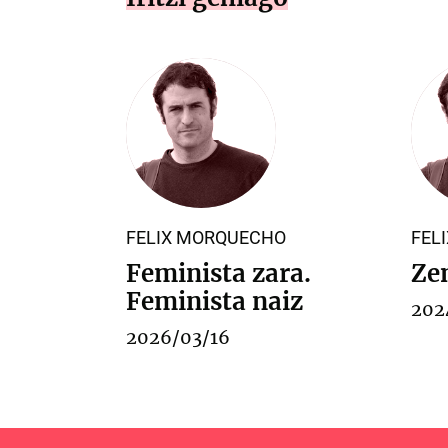
FELIX MORQUECHO
FEL
Feminista zara.
Ze
Feminista naiz
202
2026/03/16