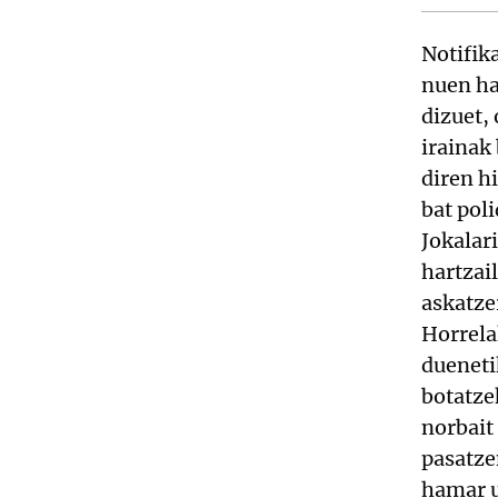
Notifik
nuen ha
dizuet,
irainak
diren h
bat pol
Jokalar
hartzai
askatze
Horrela
dueneti
botatze
norbait
pasatze
hamar u