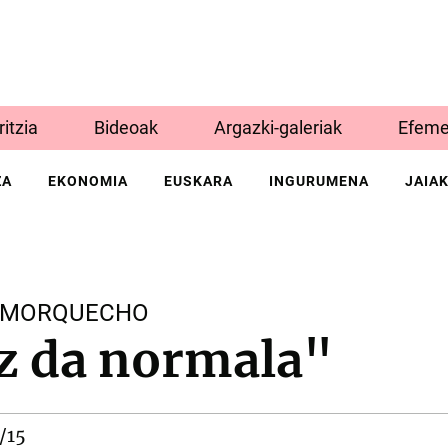
Iritzia
Bideoak
Argazki-galeriak
Efeme
ZA
EKONOMIA
EUSKARA
INGURUMENA
JAIA
X MORQUECHO
z da normala"
/15