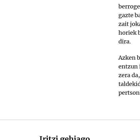
berroge
gazte ba
zait jo
horiek 
dira.
Azken b
entzun i
zera da
taldeki
pertson
Iritzi gehiago