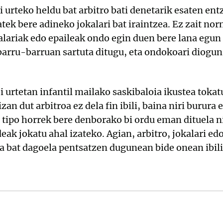
i urteko heldu bat arbitro bati denetarik esaten en
tek bere adineko jokalari bat iraintzea. Ez zait nor
kalariak edo epaileak ondo egin duen bere lana egun 
barru-barruan sartuta ditugu, eta ondokoari diogun
i urtetan infantil mailako saskibaloia ikustea toka
zan dut arbitroa ez dela fin ibili, baina niri burura
, tipo horrek bere denborako bi ordu eman dituela n
deak jokatu ahal izateko. Agian, arbitro, jokalari e
a bat dagoela pentsatzen dugunean bide onean ibili