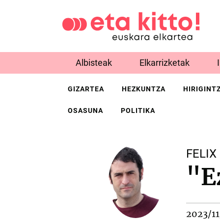
Albisteak
Elkarrizketak
GIZARTEA
HEZKUNTZA
HIRIGINT
OSASUNA
POLITIKA
FELI
"E
2023/11