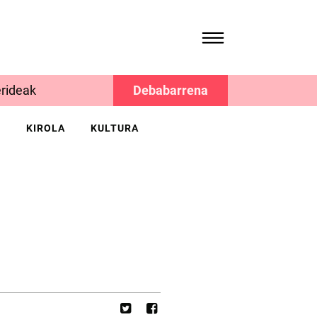
rideak
Debabarrena
K
KIROLA
KULTURA