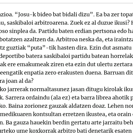
azioa. “Josu-k bideo bat bidali dizu”. Ea ba zer top
u, saskibaloi arbitroarena. Zuek ez al duzue ikusi?
 oso sinplea da. Partidu baten erdian pertsona edo h
 botatzen azaltzen da. Arbitroa neska da, eta iraint
itz guztiak “puta”-tik hasten dira. Ezin dut asmatu 
ideportibo batera saskibaloi partidu batean horrelak
iak ere emakumeak ziren eta ezin dut ulertu zertara
leengatik enpatia zero erakusten duena. Barruan di
ra joan al da?
ko jarrerak normaltasunez jasan ditugu kirolak iku
k. Sarrera ordaindu (ala ez) eta barra librea ahotik
ko. Baina zorionez gauzak aldatzen doaz. Lehen no
 medikuaren kontsultan erretzen ikustea, eta orain 
n. Ba gauza hauekin berdin gertatu arte jarraitu be
rteko ume koxkorrak arbitro bati denetarik esaten