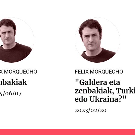
IX MORQUECHO
FELIX MORQUECHO
nbakiak
"Galdera eta
zenbakiak, Turk
4/06/07
edo Ukraina?"
2023/02/20