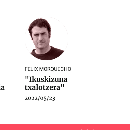
FELIX MORQUECHO
"Ikuskizuna
ia
txalotzera"
2022/05/23