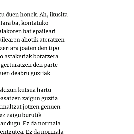
atu duen honek. Ah, ikusita
 Hara ba, kontatuko
alakoren bat epaileari
zailearen ahotik ateratzen
zertara joaten den tipo
o astakeriak botatzera.
 gerturatzen den parte-
tuen deabru guztiak
skizun kutsua hartu
 pasatzen zaigun guztia
rmaltzat jotzen genuen
ez zaigu burutik
har dugu. Ez da normala
 entzutea. Ez da normala