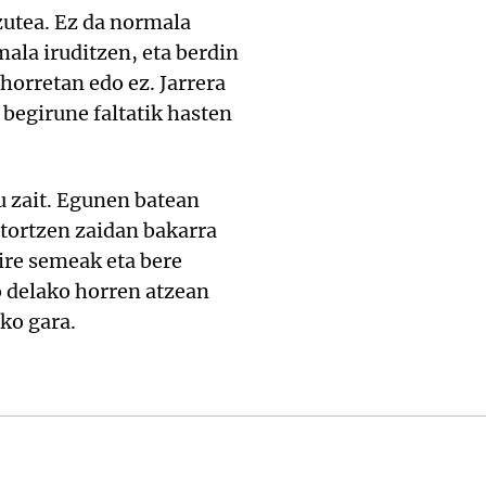
tzutea. Ez da normala
mala iruditzen, eta berdin
horretan edo ez. Jarrera
 begirune faltatik hasten
tu zait. Egunen batean
 etortzen zaidan bakarra
ire semeak eta bere
do delako horren atzean
ko gara.