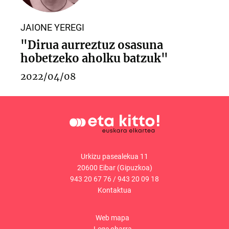
JAIONE YEREGI
"Dirua aurreztuz osasuna
hobetzeko aholku batzuk"
2022/04/08
Urkizu pasealekua 11
20600 Eibar (Gipuzkoa)
943 20 67 76
/
943 20 09 18
Kontaktua
Web mapa
Lege oharra