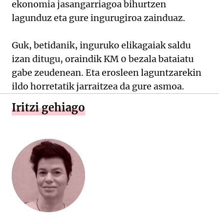
ekonomia jasangarriagoa bihurtzen
lagunduz eta gure ingurugiroa zainduaz.
Guk, betidanik, inguruko elikagaiak saldu
izan ditugu, oraindik KM 0 bezala bataiatu
gabe zeudenean. Eta erosleen laguntzarekin
ildo horretatik jarraitzea da gure asmoa.
Iritzi gehiago