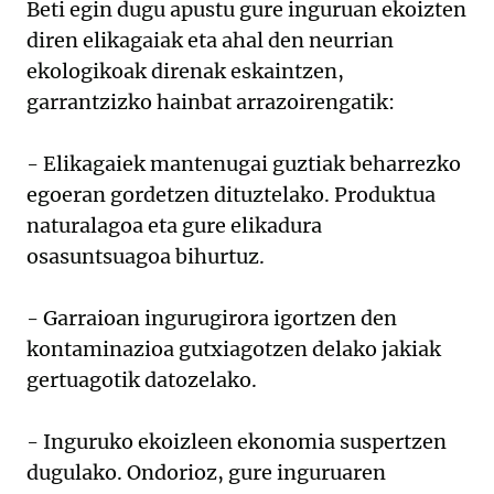
Beti egin dugu apustu gure inguruan ekoizten
diren elikagaiak eta ahal den neurrian
ekologikoak direnak eskaintzen,
garrantzizko hainbat arrazoirengatik:
- Elikagaiek mantenugai guztiak beharrezko
egoeran gordetzen dituztelako. Produktua
naturalagoa eta gure elikadura
osasuntsuagoa bihurtuz.
- Garraioan ingurugirora igortzen den
kontaminazioa gutxiagotzen delako jakiak
gertuagotik datozelako.
- Inguruko ekoizleen ekonomia suspertzen
dugulako. Ondorioz, gure inguruaren