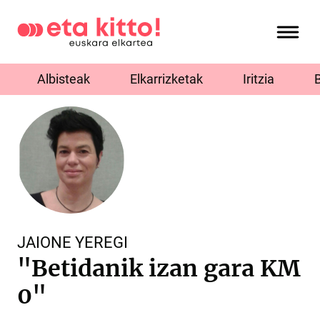
Albisteak
Elkarrizketak
Iritzia
JAIONE YEREGI
"Betidanik izan gara KM
0"