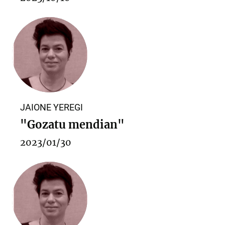
JAIONE YEREGI
"Gozatu mendian"
2023/01/30