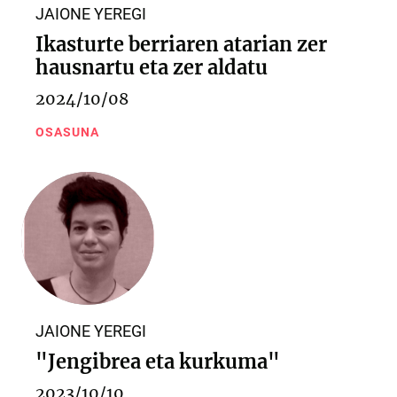
JAIONE YEREGI
Ikasturte berriaren atarian zer
hausnartu eta zer aldatu
2024/10/08
OSASUNA
JAIONE YEREGI
"Jengibrea eta kurkuma"
2023/10/10