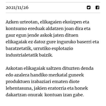
2021/11/26
Azken urteotan, elikagaien ekoizpen eta
kontsumo ereduak aldatzen joan dira eta
gaur egun jende askok jaten dituen
elikagaiak ez datoz gure inguruko baserri eta
baratzetatik, urrutiko esplotazio
industrialetatik baizik.
Askotan elikagaiak saltzen dituzten denda
edo azalera handiko merkatal guneek
produktuen irabaziari ematen diote
lehentasuna, jakien eratorria eta honek
dakartzan onurak kontuan izan gabe.