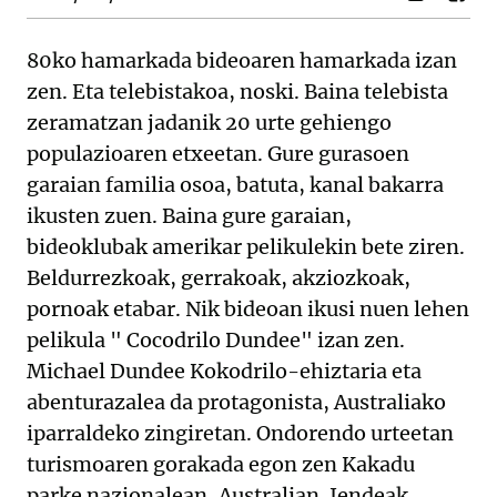
80ko hamarkada bideoaren hamarkada izan
zen. Eta telebistakoa, noski. Baina telebista
zeramatzan jadanik 20 urte gehiengo
populazioaren etxeetan. Gure gurasoen
garaian familia osoa, batuta, kanal bakarra
ikusten zuen. Baina gure garaian,
bideoklubak amerikar pelikulekin bete ziren.
Beldurrezkoak, gerrakoak, akziozkoak,
pornoak etabar. Nik bideoan ikusi nuen lehen
pelikula " Cocodrilo Dundee" izan zen.
Michael Dundee Kokodrilo-ehiztaria eta
abenturazalea da protagonista, Australiako
iparraldeko zingiretan. Ondorendo urteetan
turismoaren gorakada egon zen Kakadu
parke nazionalean, Australian. Jendeak