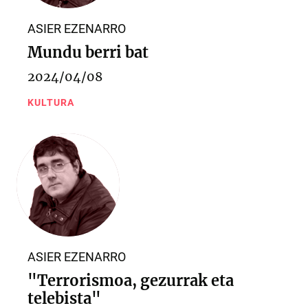
ASIER EZENARRO
Mundu berri bat
2024/04/08
KULTURA
ASIER EZENARRO
"Terrorismoa, gezurrak eta
telebista"