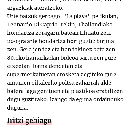
argazkiak ateratzeko.
Urte batzuk geroago, "La playa" pelikulan,
Leonardo Di Caprio-rekin, Thailandiako
hondartza zoragarri batean filmatu zen.
2003ra arte hondartza hori guztiz birjina
zen. Gero jendez eta hondakinez bete zen.
80.eko hamarkadan bideoa sartu zen gure
etxeetan, baina dendetan eta
supermerkatuetan erosketak egiteko gure
amamen oihalezko poltsa zaharrak alde
batera laga genituen eta plastikoa erabiltzen
dugu guztirako. Izango da eguna ordainduko
duguna.
Iritzi gehiago