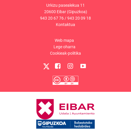
Urkizu pasealekua 11
20600 Eibar (Gipuzkoa)
943 20 67 76
/
943 20 09 18
Kontaktua
Web mapa
Lege oharra
Cookieak-politika