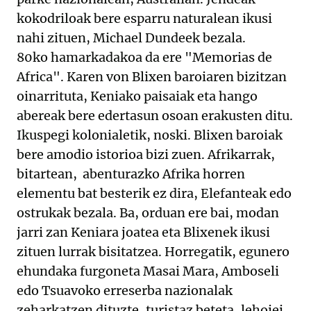
kokodriloak bere esparru naturalean ikusi
nahi zituen, Michael Dundeek bezala.
80ko hamarkadakoa da ere "Memorias de
Africa". Karen von Blixen baroiaren bizitzan
oinarrituta, Keniako paisaiak eta hango
abereak bere edertasun osoan erakusten ditu.
Ikuspegi kolonialetik, noski. Blixen baroiak
bere amodio istorioa bizi zuen. Afrikarrak,
bitartean, abenturazko Afrika horren
elementu bat besterik ez dira, Elefanteak edo
ostrukak bezala. Ba, orduan ere bai, modan
jarri zan Keniara joatea eta Blixenek ikusi
zituen lurrak bisitatzea. Horregatik, egunero
ehundaka furgoneta Masai Mara, Amboseli
edo Tsuavoko erreserba nazionalak
zeharkatzen dituzte, turistaz beteta, lehoiei