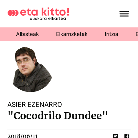
Albisteak
Elkarrizketak
Iritzia
ASIER EZENARRO
"Cocodrilo Dundee"
2018/06/11