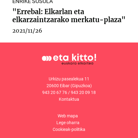
ENRIKE SOSOLA
"Errebal: Elkarlan eta
elkarzaintzarako merkatu-plaza"
2021/11/26
Urkizu pasealekua 11
20600 Eibar (Gipuzkoa)
943 20 67 76
/
943 20 09 18
Kontaktua
Web mapa
Lege oharra
Cookieak-politika