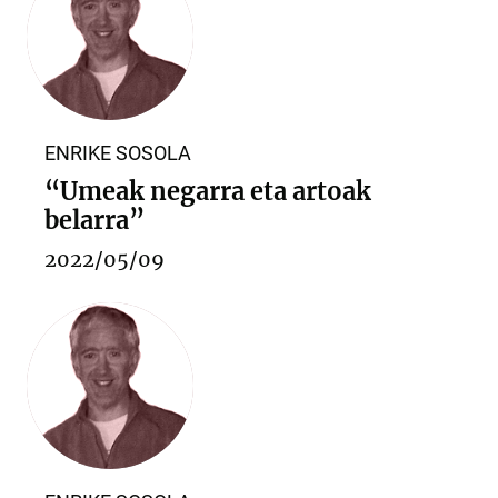
ENRIKE SOSOLA
“Umeak negarra eta artoak
belarra”
2022/05/09