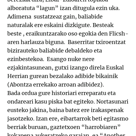
alboratuta “lagun” izan ditugula ezin uka.
Adimena sustatzeaz gain, baliabide
naturalak ere eskaini dizkigute. Besteak
beste , eraikuntzarako oso egokia den Flicsh-
aren harlauza biguna. Baserritar txiroentzat
bizirauteko baliabide debaldeko eta
ezinbestekoa. Esango nuke nere
ezjakintasunean, gutxi izango direla Euskal
Herrian gurean bezalako adibide bikainik
(Abontza errekako arroan adibidez).
Bada ordua gure historiari erreparatu eta
ondareari kasu piska bat egiteko. Nortasunari
eusteko jakina, baina batez ere irakaspenak
jasotzeko. Izan ere, eibartarrok beti egitasmo
berriak buruan, gaztetxoen “harrobiaren”
kokapena aukeratzeko garaian, ea “Another