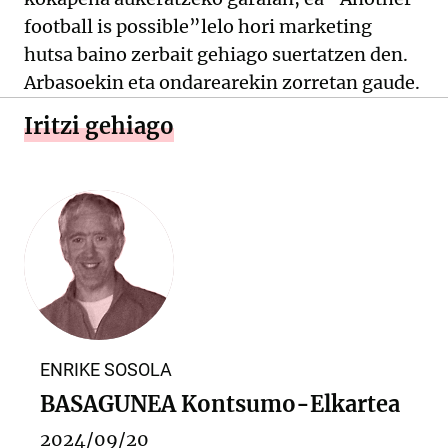
football is possible”lelo hori marketing
hutsa baino zerbait gehiago suertatzen den.
Arbasoekin eta ondarearekin zorretan gaude.
Iritzi gehiago
ENRIKE SOSOLA
BASAGUNEA Kontsumo-Elkartea
2024/09/20