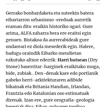
Gerrako bonbardaketa eta suteekin batera
eibartarron urbanismo-ereduak aurretik
eraman ditu eraikin historiko ugari. Gure
arima, ALFA zaharra bera ere eraitsi egin
genuen. Bistakoa da aurrerabideak gure
ondareari ez diola mesederik egin. Halere,
badugu oraindik Eibarko mendietan
ezkutuko altxor ederrik:
Harri hutsean
(Dry
Stone) baserritar-harginek eraikitako muga,
bide, zubiak.. Den-denak kare edo portlanik
gabeko herri-arkitekturaren adibide
bikainak eta Britania Handian, Irlandan,
Frantzia edo Katalunian oso estimatuak
direnak. Izan ere, gure orografia-geologia
bereziak dira; Eibar-zuloaren topikoa