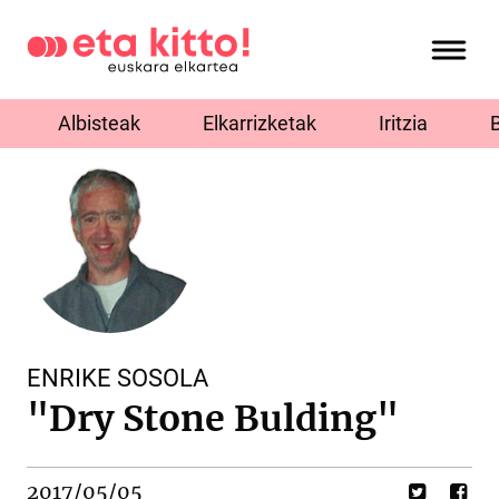
Albisteak
Elkarrizketak
Iritzia
ENRIKE SOSOLA
"Dry Stone Bulding"
2017/05/05