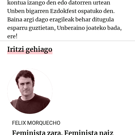
kontua izango den edo datorren urtean
Unben bigarren Ezdokfest ospatuko den.
Baina argi dago eragileak behar ditugula
esparru guztietan, Unberaino joateko bada,
ere!
Iritzi gehiago
FELIX MORQUECHO
Feminista zara. Feminista naiz