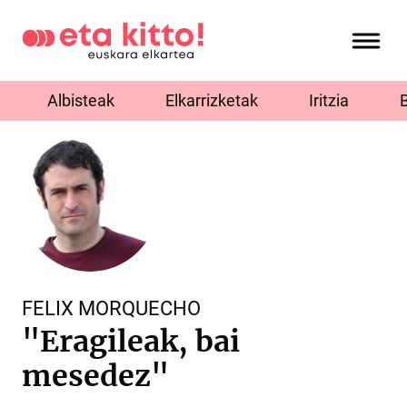
Albisteak
Elkarrizketak
Iritzia
FELIX MORQUECHO
"Eragileak, bai
mesedez"