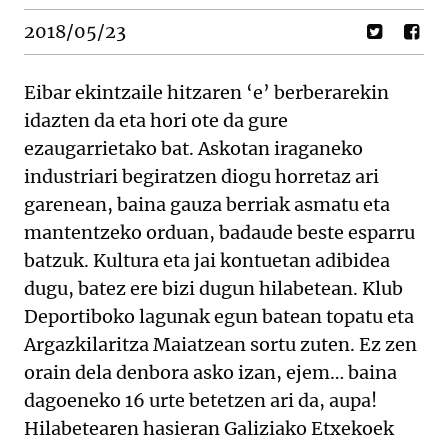
2018/05/23
Eibar ekintzaile hitzaren ‘e’ berberarekin
idazten da eta hori ote da gure
ezaugarrietako bat. Askotan iraganeko
industriari begiratzen diogu horretaz ari
garenean, baina gauza berriak asmatu eta
mantentzeko orduan, badaude beste esparru
batzuk. Kultura eta jai kontuetan adibidea
dugu, batez ere bizi dugun hilabetean. Klub
Deportiboko lagunak egun batean topatu eta
Argazkilaritza Maiatzean sortu zuten. Ez zen
orain dela denbora asko izan, ejem… baina
dagoeneko 16 urte betetzen ari da, aupa!
Hilabetearen hasieran Galiziako Etxekoek