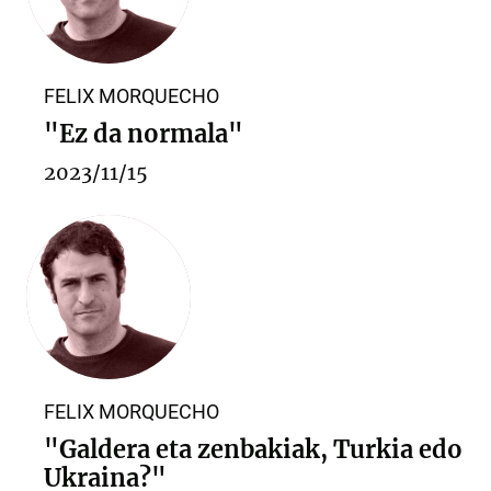
FELIX MORQUECHO
"Ez da normala"
2023/11/15
FELIX MORQUECHO
"Galdera eta zenbakiak, Turkia edo
Ukraina?"