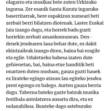
olagarro eta musikaz bete zuten Urkizuko
ingurua. Zer esanik Santa Kurutz inguruko
baserritarrak, bere ospakizun xumeari beti
zerbait berri bilatzen diotenak. Laster Euskal
Jaia izango dugu, eta horrek badu guzti
horiekin zerbait amankomunean. Den-
denek jendearen lana behar dute, ez dakit
ekintzaileak izango diren, baina bai eragile
eta egile. Udaletxeko babesa izaten dute
gehienetan, bai, baina etxe handitik beti
onartzen duten moduan, gauza guzti hauek
ez lirateke egingo atzean lan egiteko jendea
prest egongo ez balego. Aurten gauza berria
dugu. Taberna bateko gazte batzuk musika
festibala antolatzera ausartu dira, eta ez
nolanahikoa. Ikusteke dago asteburuko