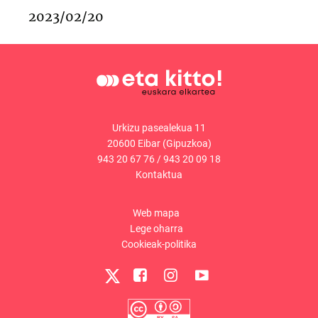
2023/02/20
Urkizu pasealekua 11
20600 Eibar (Gipuzkoa)
943 20 67 76
/
943 20 09 18
Kontaktua
Web mapa
Lege oharra
Cookieak-politika