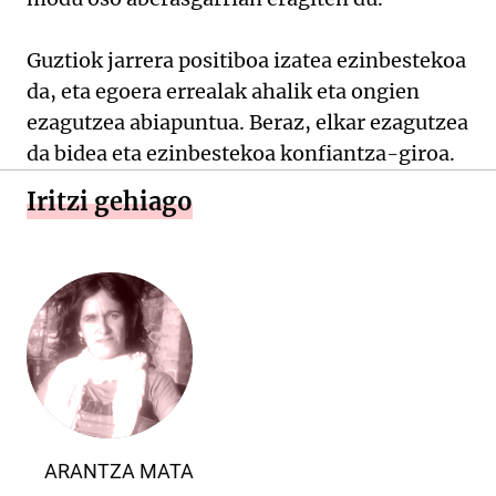
Guztiok jarrera positiboa izatea ezinbestekoa
da, eta egoera errealak ahalik eta ongien
ezagutzea abiapuntua. Beraz, elkar ezagutzea
da bidea eta ezinbestekoa konfiantza-giroa.
Iritzi gehiago
ARANTZA MATA