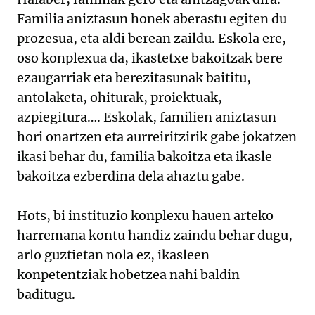
Familia aniztasun honek aberastu egiten du
prozesua, eta aldi berean zaildu. Eskola ere,
oso konplexua da, ikastetxe bakoitzak bere
ezaugarriak eta berezitasunak baititu,
antolaketa, ohiturak, proiektuak,
azpiegitura…. Eskolak, familien aniztasun
hori onartzen eta aurreiritzirik gabe jokatzen
ikasi behar du, familia bakoitza eta ikasle
bakoitza ezberdina dela ahaztu gabe.
Hots, bi instituzio konplexu hauen arteko
harremana kontu handiz zaindu behar dugu,
arlo guztietan nola ez, ikasleen
konpetentziak hobetzea nahi baldin
baditugu.