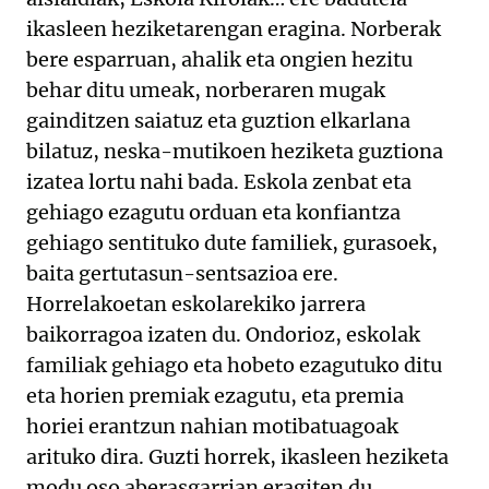
ikasleen heziketarengan eragina. Norberak
bere esparruan, ahalik eta ongien hezitu
behar ditu umeak, norberaren mugak
gainditzen saiatuz eta guztion elkarlana
bilatuz, neska-mutikoen heziketa guztiona
izatea lortu nahi bada. Eskola zenbat eta
gehiago ezagutu orduan eta konfiantza
gehiago sentituko dute familiek, gurasoek,
baita gertutasun-sentsazioa ere.
Horrelakoetan eskolarekiko jarrera
baikorragoa izaten du. Ondorioz, eskolak
familiak gehiago eta hobeto ezagutuko ditu
eta horien premiak ezagutu, eta premia
horiei erantzun nahian motibatuagoak
arituko dira. Guzti horrek, ikasleen heziketa
modu oso aberasgarrian eragiten du.