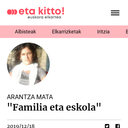
Albisteak
Elkarrizketak
Iritzia
ARANTZA MATA
"Familia eta eskola"
2019/12/18