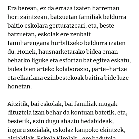
Era berean, ez da erraza izaten harreman
hori zaintzean, batzuetan familiak beldurra
baitio eskolara gerturatzeari, eta, beste
batzuetan, eskolak ere zenbait
familiarengana hurbiltzeko beldurra izaten
du. Honek, hausnarketarako bidea eman
beharko liguke eta esfortzu bat egitea eskatu,
bidea bien arteko kolaborazio, parte-hartze
eta elkarlana ezinbestekoak baitira bide luze
honetan.
Aitzitik, bai eskolak, bai familiak mugak
dituztela izan behar da kontuan batetik, eta,
bestetik, ezin dugu ahaztu hedabideak,
inguru sozialak, eskolaz kanpoko ekintzek,
aisialdiak, Eskola Kirolak… ere badutela