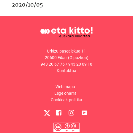
2020/10/05
Urkizu pasealekua 11
20600 Eibar (Gipuzkoa)
943 20 67 76
/
943 20 09 18
Kontaktua
Web mapa
Lege oharra
Cookieak-politika