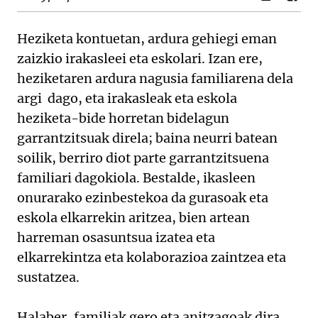
Heziketa kontuetan, ardura gehiegi eman
zaizkio irakasleei eta eskolari. Izan ere,
heziketaren ardura nagusia familiarena dela
argi dago, eta irakasleak eta eskola
heziketa-bide horretan bidelagun
garrantzitsuak direla; baina neurri batean
soilik, berriro diot parte garrantzitsuena
familiari dagokiola. Bestalde, ikasleen
onurarako ezinbestekoa da gurasoak eta
eskola elkarrekin aritzea, bien artean
harreman osasuntsua izatea eta
elkarrekintza eta kolaborazioa zaintzea eta
sustatzea.
Halaber, familiak gero eta anitzagoak dira.