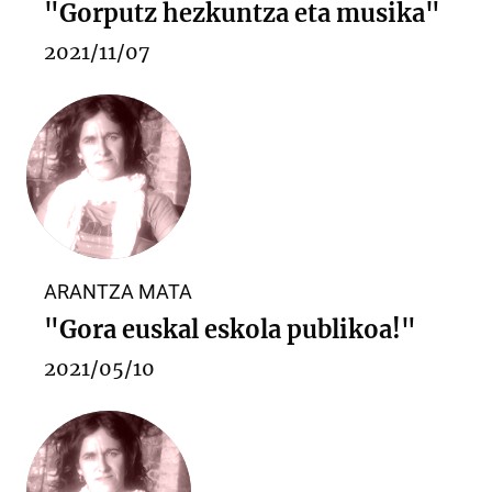
"Gorputz hezkuntza eta musika"
2021/11/07
ARANTZA MATA
"Gora euskal eskola publikoa!"
2021/05/10