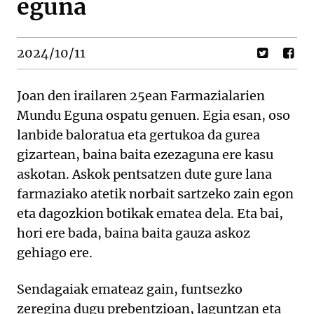
eguna
2024/10/11
Joan den irailaren 25ean Farmazialarien
Mundu Eguna ospatu genuen. Egia esan, oso
lanbide baloratua eta gertukoa da gurea
gizartean, baina baita ezezaguna ere kasu
askotan. Askok pentsatzen dute gure lana
farmaziako atetik norbait sartzeko zain egon
eta dagozkion botikak ematea dela. Eta bai,
hori ere bada, baina baita gauza askoz
gehiago ere.
Sendagaiak emateaz gain, funtsezko
zeregina dugu prebentzioan, laguntzan eta