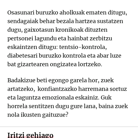
Osasunari buruzko aholkuak ematen ditugu,
sendagaiak behar bezala hartzea sustatzen
dugu, gaixotasun kronikoak dituzten
pertsonei lagundu eta hainbat zerbitzu
eskaintzen ditugu: tentsio-kontrola,
diabetesari buruzko kontrola eta abar luze
bat gizartearen ongizatea lortzeko.
Badakizue beti egongo garela hor, zuek
artatzeko, konfiantzazko harremana sortuz
eta laguntza emozionala eskainiz. Guk
horrela sentitzen dugu gure lana, baina zuek
nola ikusten gaituzue?
Iritzi gehiago