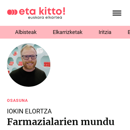
Albisteak
Elkarrizketak
Iritzia
OSASUNA
IOKIN ELORTZA
Farmazialarien mundu