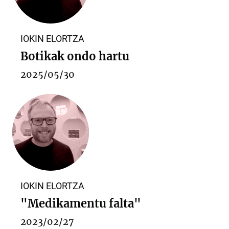
IOKIN ELORTZA
Botikak ondo hartu
2025/05/30
IOKIN ELORTZA
"Medikamentu falta"
2023/02/27