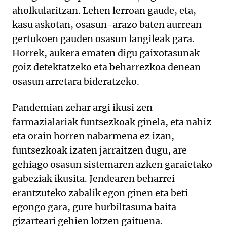
aholkularitzan. Lehen lerroan gaude, eta,
kasu askotan, osasun-arazo baten aurrean
gertukoen gauden osasun langileak gara.
Horrek, aukera ematen digu gaixotasunak
goiz detektatzeko eta beharrezkoa denean
osasun arretara bideratzeko.
Pandemian zehar argi ikusi zen
farmazialariak funtsezkoak ginela, eta nahiz
eta orain horren nabarmena ez izan,
funtsezkoak izaten jarraitzen dugu, are
gehiago osasun sistemaren azken garaietako
gabeziak ikusita. Jendearen beharrei
erantzuteko zabalik egon ginen eta beti
egongo gara, gure hurbiltasuna baita
gizarteari gehien lotzen gaituena.