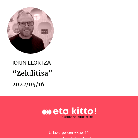
IOKIN ELORTZA
“Zelulitisa”
2022/05/16
Urkizu pasealekua 11