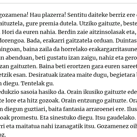
gozamena! Hau plazerra! Sentitu daiteke berriz ere 
ituztela, gure premia dutela. Utziko gaituzte, beste
. Hori da euren nahia. Berdin zaie aitzinsolasak eta
dorengoa. Bada, erakarri gaitzatela orduan. Duint
aingoan, baina zaila da horrelako erakargarritasun
un abenduan, beti gustatu izan zaigu, nahiz eta ger
izan gaituzten. Baina beti erortzen gara euren saree
etzik esan. Desiratuak izatea maite dugu, begietara 
n diegu. Tentelak gu.
edukzio sasoia hasiko da. Orain ikusiko gaituzte ed
te lore eta hitz gozoak. Orain entzungo gaituzte. Or
 diegun guztiari, baita fantasia arraroenei ere. Ilu
oak promestu. Eta sinestuko diegu. Itsu gaudelako. 
ri eta maitatua nahi izanagatik itsu. Gozamenez o
oz.