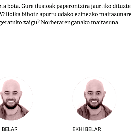
eta bota. Gure ilusioak paperontzira jaurtiko dituzt
 Milioika bihotz apurtu udako ezinezko maitasunaren
 geratuko zaigu? Norberarenganako maitasuna.
I BELAR
EKHI BELAR