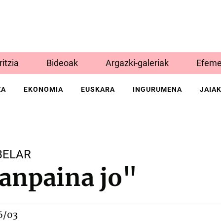
Iritzia
Bideoak
Argazki-galeriak
Efeme
ZA
EKONOMIA
EUSKARA
INGURUMENA
JAIA
BELAR
anpaina jo"
6/03