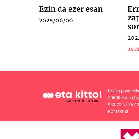
Ezin da ezer esan
Err
za
2025/06/06
so
202
JAIA
Urkizu pasealek
20600 Eibar (Gi
943 20 67 76
/
9
Kontaktua