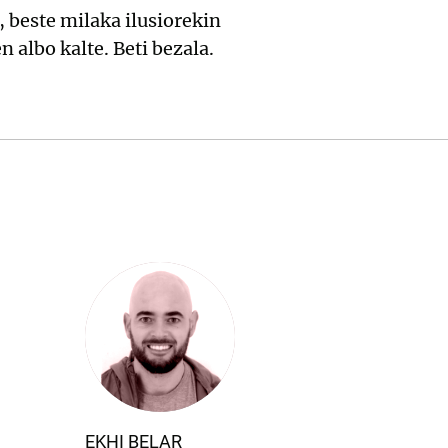
e, beste milaka ilusiorekin
 albo kalte. Beti bezala.
EKHI BELAR