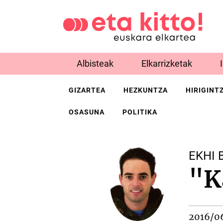
Albisteak
Elkarrizketak
GIZARTEA
HEZKUNTZA
HIRIGINT
OSASUNA
POLITIKA
EKHI 
"K
2016/0