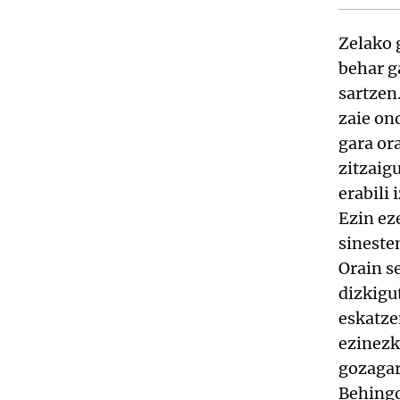
Zelako 
behar ga
sartzen
zaie on
gara or
zitzaig
erabili 
Ezin ez
sineste
Orain s
dizkigu
eskatzen
ezinezk
gozagar
Behing