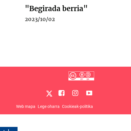
"Begirada berria"
2023/10/02
Web mapa
Lege oharra
Cookieak-politika