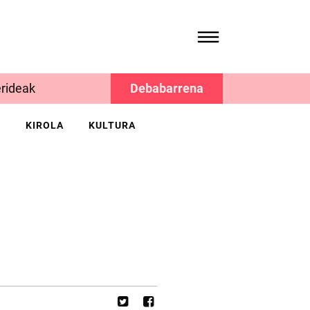
rideak
Debabarrena
K
KIROLA
KULTURA