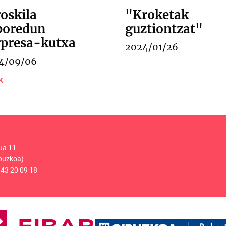
oskila
"Kroketak
poredun
guztiontzat"
rpresa-kutxa
2024/01/26
4/09/06
K
ua 11
puzkoa)
43 20 09 18