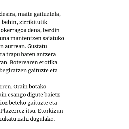
desira, maite gaituztela,
 behin, zirrikitutik
, okerragoa dena, berdin
asuna mantentzen saiatuko
en aurrean. Gustatu
ora trapu baten antzera
tan. Boterearen erotika.
begiratzen gaituzte eta
erren. Orain botako
ain esango digute baietz
sioz beteko gaituzte eta
Plazerrez itsu. Etorkizun
ihukatu nahi dugulako.