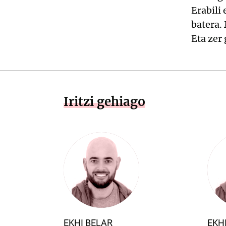
Erabili 
batera.
Eta zer
Iritzi gehiago
EKHI BELAR
EKH