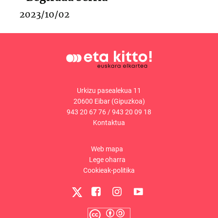
2023/10/02
Urkizu pasealekua 11
20600 Eibar (Gipuzkoa)
943 20 67 76
/
943 20 09 18
Kontaktua
Web mapa
Lege oharra
Cookieak-politika