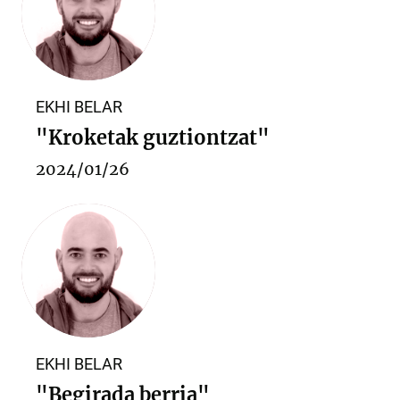
EKHI BELAR
"Kroketak guztiontzat"
2024/01/26
EKHI BELAR
"Begirada berria"