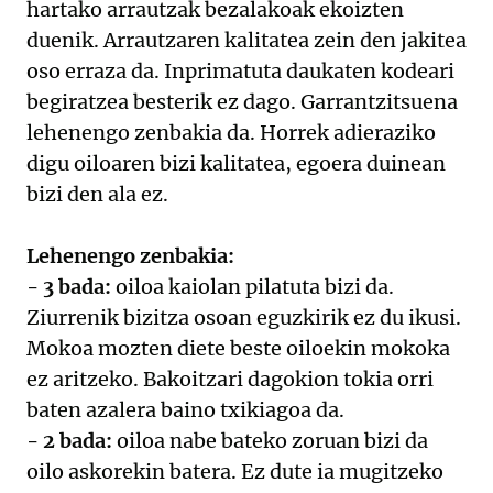
hartako arrautzak bezalakoak ekoizten
duenik. Arrautzaren kalitatea zein den jakitea
oso erraza da. Inprimatuta daukaten kodeari
begiratzea besterik ez dago. Garrantzitsuena
lehenengo zenbakia da. Horrek adieraziko
digu oiloaren bizi kalitatea, egoera duinean
bizi den ala ez.
Lehenengo zenbakia:
- 3 bada:
oiloa kaiolan pilatuta bizi da.
Ziurrenik bizitza osoan eguzkirik ez du ikusi.
Mokoa mozten diete beste oiloekin mokoka
ez aritzeko. Bakoitzari dagokion tokia orri
baten azalera baino txikiagoa da.
- 2 bada:
oiloa nabe bateko zoruan bizi da
oilo askorekin batera. Ez dute ia mugitzeko