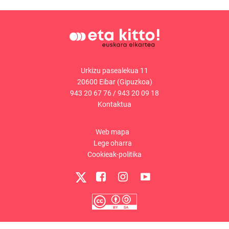
Urkizu pasealekua 11
20600 Eibar (Gipuzkoa)
943 20 67 76
/
943 20 09 18
Kontaktua
Web mapa
Lege oharra
Cookieak-politika