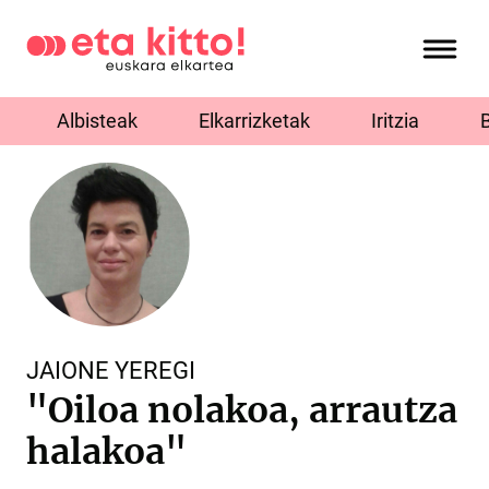
Albisteak
Elkarrizketak
Iritzia
JAIONE YEREGI
"Oiloa nolakoa, arrautza
halakoa"