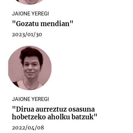
JAIONE YEREGI
"Gozatu mendian"
2023/01/30
JAIONE YEREGI
"Dirua aurreztuz osasuna
hobetzeko aholku batzuk"
2022/04/08