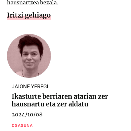
hausnartzea bezala.
Iritzi gehiago
JAIONE YEREGI
Ikasturte berriaren atarian zer
hausnartu eta zer aldatu
2024/10/08
OSASUNA