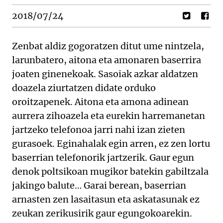
2018/07/24
Zenbat aldiz gogoratzen ditut ume nintzela,
larunbatero, aitona eta amonaren baserrira
joaten ginenekoak. Sasoiak azkar aldatzen
doazela ziurtatzen didate orduko
oroitzapenek. Aitona eta amona adinean
aurrera zihoazela eta eurekin harremanetan
jartzeko telefonoa jarri nahi izan zieten
gurasoek. Eginahalak egin arren, ez zen lortu
baserrian telefonorik jartzerik. Gaur egun
denok poltsikoan mugikor batekin gabiltzala
jakingo balute… Garai berean, baserrian
arnasten zen lasaitasun eta askatasunak ez
zeukan zerikusirik gaur egungokoarekin.