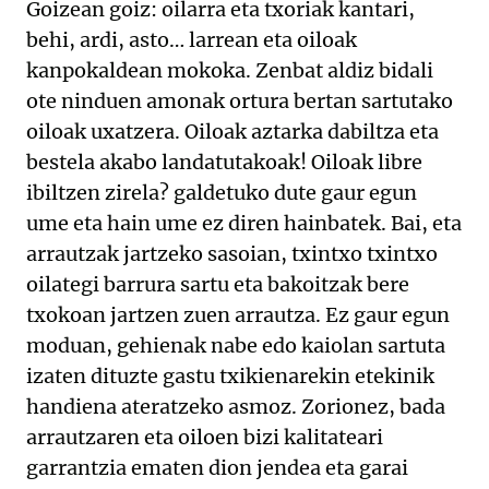
Goizean goiz: oilarra eta txoriak kantari,
behi, ardi, asto… larrean eta oiloak
kanpokaldean mokoka. Zenbat aldiz bidali
ote ninduen amonak ortura bertan sartutako
oiloak uxatzera. Oiloak aztarka dabiltza eta
bestela akabo landatutakoak! Oiloak libre
ibiltzen zirela? galdetuko dute gaur egun
ume eta hain ume ez diren hainbatek. Bai, eta
arrautzak jartzeko sasoian, txintxo txintxo
oilategi barrura sartu eta bakoitzak bere
txokoan jartzen zuen arrautza. Ez gaur egun
moduan, gehienak nabe edo kaiolan sartuta
izaten dituzte gastu txikienarekin etekinik
handiena ateratzeko asmoz. Zorionez, bada
arrautzaren eta oiloen bizi kalitateari
garrantzia ematen dion jendea eta garai