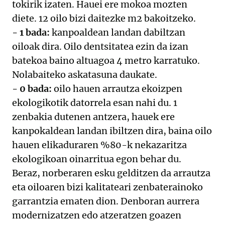
tokirik izaten. Hauei ere mokoa mozten
diete. 12 oilo bizi daitezke m2 bakoitzeko.
- 1 bada:
kanpoaldean landan dabiltzan
oiloak dira. Oilo dentsitatea ezin da izan
batekoa baino altuagoa 4 metro karratuko.
Nolabaiteko askatasuna daukate.
- 0 bada:
oilo hauen arrautza ekoizpen
ekologikotik datorrela esan nahi du. 1
zenbakia dutenen antzera, hauek ere
kanpokaldean landan ibiltzen dira, baina oilo
hauen elikaduraren %80-k nekazaritza
ekologikoan oinarritua egon behar du.
Beraz, norberaren esku gelditzen da arrautza
eta oiloaren bizi kalitateari zenbaterainoko
garrantzia ematen dion. Denboran aurrera
modernizatzen edo atzeratzen goazen