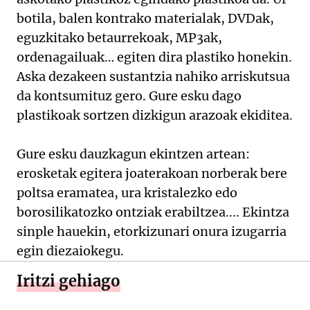
botila, balen kontrako materialak, DVDak,
eguzkitako betaurrekoak, MP3ak,
ordenagailuak… egiten dira plastiko honekin.
Aska dezakeen sustantzia nahiko arriskutsua
da kontsumituz gero. Gure esku dago
plastikoak sortzen dizkigun arazoak ekiditea.
Gure esku dauzkagun ekintzen artean:
erosketak egitera joaterakoan norberak bere
poltsa eramatea, ura kristalezko edo
borosilikatozko ontziak erabiltzea.... Ekintza
sinple hauekin, etorkizunari onura izugarria
egin diezaiokegu.
Iritzi gehiago