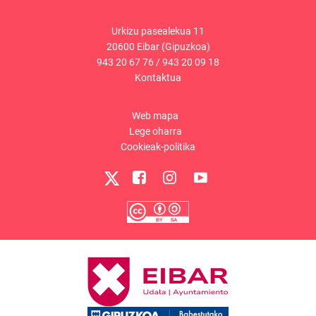
Urkizu pasealekua 11
20600 Eibar (Gipuzkoa)
943 20 67 76
/
943 20 09 18
Kontaktua
Web mapa
Lege oharra
Cookieak-politika