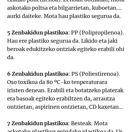
askotako poltsa eta bilgarrietan, kuboetan….
aurki daiteke. Mota hau plastiko segurua da.
5 Zenbakidun plastikoa
: PP (Polipropilenoa).
Hau ere plastiko segurua da. Likido eta jaki
beroak edukitzeko ontziak egiteko erabili ohi
da.
6 Zenbakidun plastikoa
: PS (Poliestirenoa).
Oso toxikoa da 80 ºC-ko tenperaturara
iristen denean. Erabili eta botatzeko platerak
eta basoak egiteko erabiltzen da, arrautza
ontzietan, aspirinen ontzietan, CD kaxetan…
7 Zenbakidun plastikoa
: Besteak. Mota
askotako plastikoz egindako plastikoa da. Ur