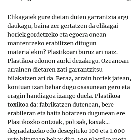
Elikagaiek gure dietan duten garrantzia argi
daukagu, baina zer gertatzen da elikagai
horiek gordetzeko eta egoera onean
mantentzeko erabiltzen ditugun
materialekin? Plastikoari buruz ari naiz.
Plastikoa edonon aurki dezakegu. Ozeanoan
arrainen dietaren zati garrantzitsu
bilakatzen ari da. Beraz, arrain horiek jatean,
kontuan izan behar dugu osasunean gero eta
eragin handiagoa izango duela. Plastikoa
toxikoa da: fabrikatzen dutenean, bere
erabileran eta baita botatzen dugunean ere.
Plastikozko ontziak, poltsak, kaxak…
degradatzeko edo desegiteko 100 eta 1.000
urte bitartean behar dira. 100 plastiko mota