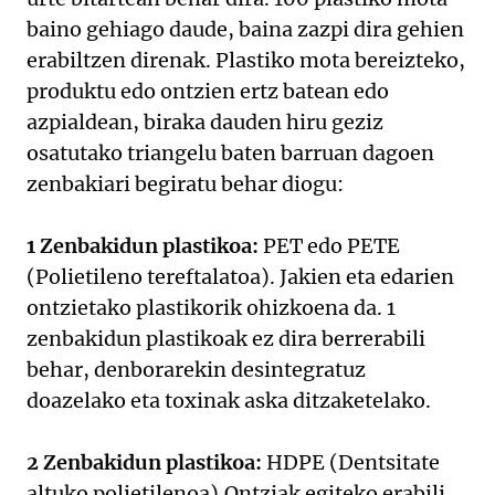
baino gehiago daude, baina zazpi dira gehien
erabiltzen direnak. Plastiko mota bereizteko,
produktu edo ontzien ertz batean edo
azpialdean, biraka dauden hiru geziz
osatutako triangelu baten barruan dagoen
zenbakiari begiratu behar diogu:
1 Zenbakidun plastikoa:
PET edo PETE
(Polietileno tereftalatoa). Jakien eta edarien
ontzietako plastikorik ohizkoena da. 1
zenbakidun plastikoak ez dira berrerabili
behar, denborarekin desintegratuz
doazelako eta toxinak aska ditzaketelako.
2 Zenbakidun plastikoa:
HDPE (Dentsitate
altuko polietilenoa).Ontziak egiteko erabili