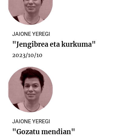
JAIONE YEREGI
"Jengibrea eta kurkuma"
2023/10/10
JAIONE YEREGI
"Gozatu mendian"