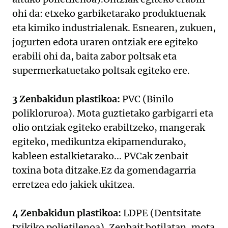
ohi da: etxeko garbiketarako produktuenak
eta kimiko industrialenak. Esnearen, zukuen,
jogurten edota uraren ontziak ere egiteko
erabili ohi da, baita zabor poltsak eta
supermerkatuetako poltsak egiteko ere.
3 Zenbakidun plastikoa:
PVC (Binilo
polikloruroa). Mota guztietako garbigarri eta
olio ontziak egiteko erabiltzeko, mangerak
egiteko, medikuntza ekipamendurako,
kableen estalkietarako... PVCak zenbait
toxina bota ditzake.Ez da gomendagarria
erretzea edo jakiek ukitzea.
4 Zenbakidun plastikoa:
LDPE (Dentsitate
txikiko polietilenoa). Zenbait botilatan, mota