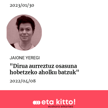
2023/01/30
JAIONE YEREGI
"Dirua aurreztuz osasuna
hobetzeko aholku batzuk"
2022/04/08