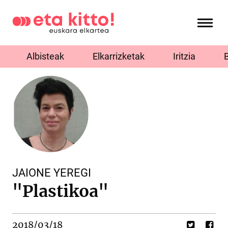
Albisteak
Elkarrizketak
Iritzia
JAIONE YEREGI
"Plastikoa"
2018/03/18