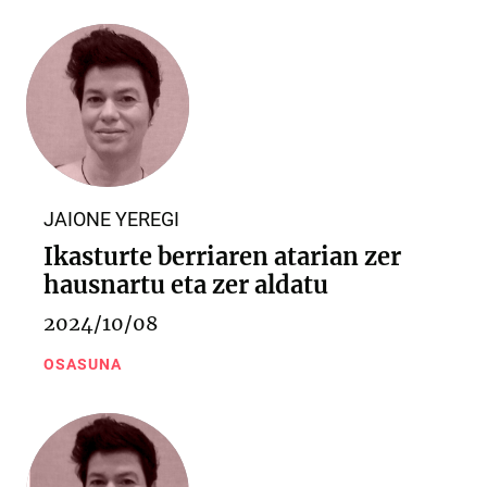
JAIONE YEREGI
Ikasturte berriaren atarian zer
hausnartu eta zer aldatu
2024/10/08
OSASUNA