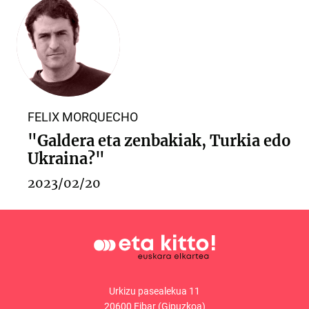
FELIX MORQUECHO
"Galdera eta zenbakiak, Turkia edo
Ukraina?"
2023/02/20
Urkizu pasealekua 11
20600 Eibar (Gipuzkoa)