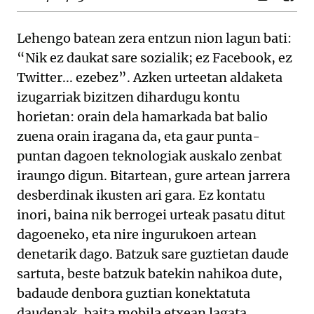
Lehengo batean zera entzun nion lagun bati:
“Nik ez daukat sare sozialik; ez Facebook, ez
Twitter... ezebez”. Azken urteetan aldaketa
izugarriak bizitzen dihardugu kontu
horietan: orain dela hamarkada bat balio
zuena orain iragana da, eta gaur punta-
puntan dagoen teknologiak auskalo zenbat
iraungo digun. Bitartean, gure artean jarrera
desberdinak ikusten ari gara. Ez kontatu
inori, baina nik berrogei urteak pasatu ditut
dagoeneko, eta nire ingurukoen artean
denetarik dago. Batzuk sare guztietan daude
sartuta, beste batzuk batekin nahikoa dute,
badaude denbora guztian konektatuta
daudenak, baita mobila etxean lagata