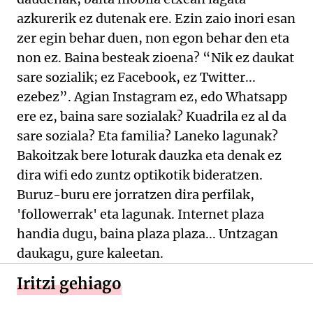
azkurerik ez dutenak ere. Ezin zaio inori esan
zer egin behar duen, non egon behar den eta
non ez. Baina besteak zioena? “Nik ez daukat
sare sozialik; ez Facebook, ez Twitter...
ezebez”. Agian Instagram ez, edo Whatsapp
ere ez, baina sare sozialak? Kuadrila ez al da
sare soziala? Eta familia? Laneko lagunak?
Bakoitzak bere loturak dauzka eta denak ez
dira wifi edo zuntz optikotik bideratzen.
Buruz-buru ere jorratzen dira perfilak,
'followerrak' eta lagunak. Internet plaza
handia dugu, baina plaza plaza... Untzagan
daukagu, gure kaleetan.
Iritzi gehiago