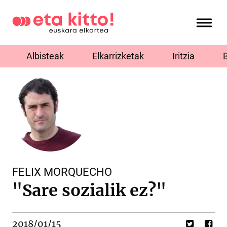
Albisteak
Elkarrizketak
Iritzia
FELIX MORQUECHO
"Sare sozialik ez?"
2018/01/15