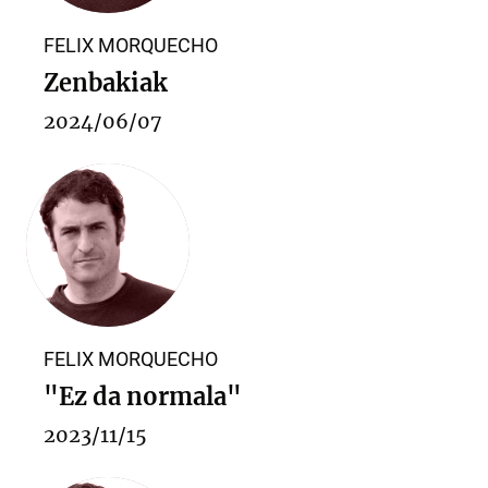
FELIX MORQUECHO
Zenbakiak
2024/06/07
FELIX MORQUECHO
"Ez da normala"
2023/11/15