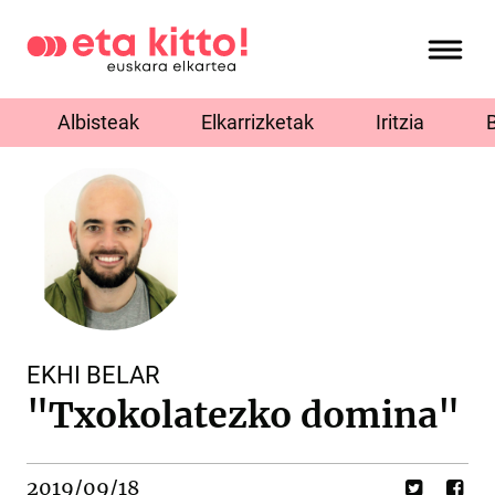
Albisteak
Elkarrizketak
Iritzia
EKHI BELAR
"Txokolatezko domina"
2019/09/18