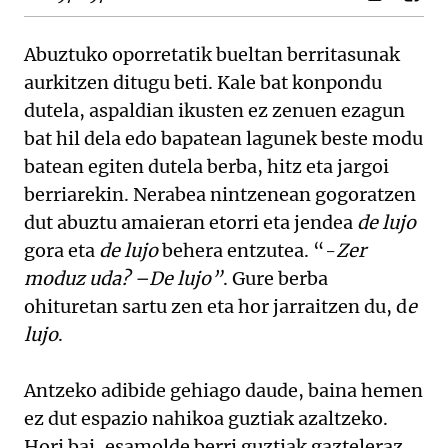
Abuztuko oporretatik bueltan berritasunak
aurkitzen ditugu beti. Kale bat konpondu
dutela, aspaldian ikusten ez zenuen ezagun
bat hil dela edo bapatean lagunek beste modu
batean egiten dutela berba, hitz eta jargoi
berriarekin. Nerabea nintzenean gogoratzen
dut abuztu amaieran etorri eta jendea
de lujo
gora eta
de lujo
behera entzutea. “-
Zer
moduz uda? –De lujo”
. Gure berba
ohituretan sartu zen eta hor jarraitzen du, d
e
lujo
.
Antzeko adibide gehiago daude, baina hemen
ez dut espazio nahikoa guztiak azaltzeko.
Hori bai, esamolde berri guztiak gazteleraz