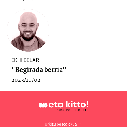
EKHI BELAR
"Begirada berria"
2023/10/02
Urkizu pasealekua 11