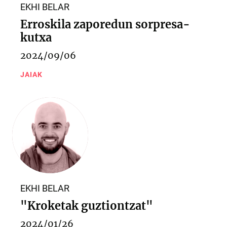
EKHI BELAR
Erroskila zaporedun sorpresa-
kutxa
2024/09/06
JAIAK
EKHI BELAR
"Kroketak guztiontzat"
2024/01/26