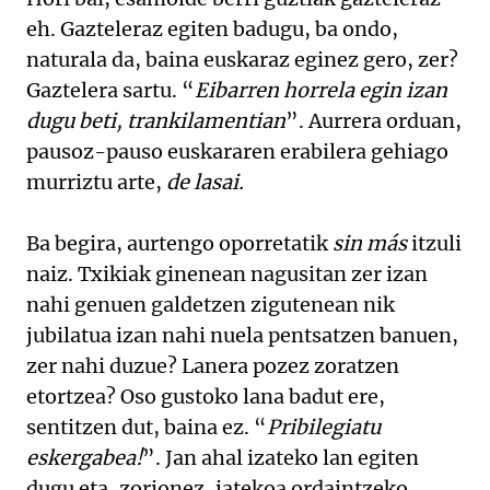
eh. Gazteleraz egiten badugu, ba ondo,
naturala da, baina euskaraz eginez gero, zer?
Gaztelera sartu. “
Eibarren horrela egin izan
dugu beti, trankilamentian
”. Aurrera orduan,
pausoz-pauso euskararen erabilera gehiago
murriztu arte,
de lasai.
Ba begira, aurtengo oporretatik
sin más
itzuli
naiz. Txikiak ginenean nagusitan zer izan
nahi genuen galdetzen zigutenean nik
jubilatua izan nahi nuela pentsatzen banuen,
zer nahi duzue? Lanera pozez zoratzen
etortzea? Oso gustoko lana badut ere,
sentitzen dut, baina ez. “
Pribilegiatu
eskergabea!
”. Jan ahal izateko lan egiten
dugu eta, zorionez, jatekoa ordaintzeko