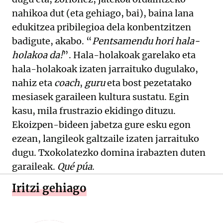
nahikoa dut (eta gehiago, bai), baina lana
edukitzea pribilegioa dela konbentzitzen
badigute, akabo. “
Pentsamendu hori hala-
holakoa da!
”. Hala-holakoak garelako eta
hala-holakoak izaten jarraituko dugulako,
nahiz eta
coach
,
guru
eta bost pezetatako
mesiasek garaileen kultura sustatu. Egin
kasu, mila frustrazio ekidingo dituzu.
Ekoizpen-bideen jabetza gure esku egon
ezean, langileok galtzaile izaten jarraituko
dugu. Txokolatezko domina irabazten duten
garaileak.
Qué púa
.
Iritzi gehiago