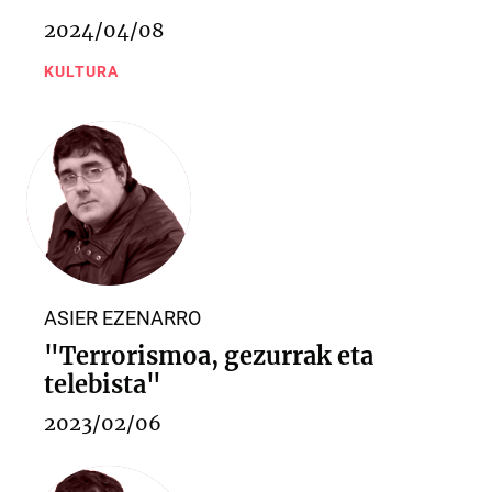
2024/04/08
KULTURA
ASIER EZENARRO
"Terrorismoa, gezurrak eta
telebista"
2023/02/06