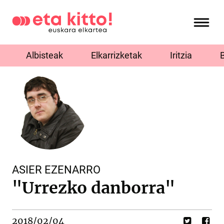
Albisteak
Elkarrizketak
Iritzia
ASIER EZENARRO
"Urrezko danborra"
2018/02/04