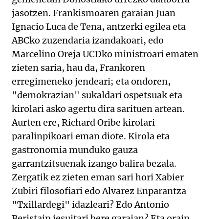
jasotzen. Frankismoaren garaian Juan
Ignacio Luca de Tena, antzerki egilea eta
ABCko zuzendaria izandakoari, edo
Marcelino Oreja UCDko ministroari ematen
zieten saria, hau da, Frankoren
erregimeneko jendeari; eta ondoren,
"demokrazian" sukaldari ospetsuak eta
kirolari asko agertu dira sarituen artean.
Aurten ere, Richard Oribe kirolari
paralinpikoari eman diote. Kirola eta
gastronomia munduko gauza
garrantzitsuenak izango balira bezala.
Zergatik ez zieten eman sari hori Xabier
Zubiri filosofiari edo Alvarez Enparantza
"Txillardegi" idazleari? Edo Antonio
Beristain jesuitari bere garaian? Eta orain