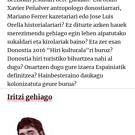
Xavier Peñalver antropologo donostiarrari,
Mariano Ferrer kazetariari edo Jose Luis
Orella historialariari? Ez dituzte azken hauek
merezimendu gehiago egin lehen aipatutako
sukaldari eta kirolariak baino? Eta zer esan
Donostia 2016 "Hiri kulturala"ri buruz?
Donostia hiri turistiko bihurtzea nahi al
dugu? Onartzen dugu gure izaera Espainiatik
definitzea? Hainbesteraino daukagu
kolonizatuta geure burua?
Iritzi gehiago