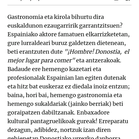
Gastronomia eta kirola bihurtu dira
euskaldunon ezaugarririk garrantzitsuen?
Espainiako aktore famatuen elkarrizketetan,
gure lurraldeari buruz galdetzen dietenean,
beti erantzuten dute
"¡Hombre! Donostia, el
mejor lugar para comer"
eta antzerakoak.
Badaude ere hemengo kazetari eta
profesionalak Espainian lan egiten dutenak
eta hitz bat euskeraz ez diedala inoiz entzun;
baina, hori bai, hemengo gastronomia eta
hemengo sukaldariak (jainko berriak) beti
goraipatzen dabiltzanak. Enbaxadore
kultural pantagruelikoak gureak! Erreparatu
dezagun, adibidez, nortzuk izan diren
gehienetan Donostiako urrezko danborra