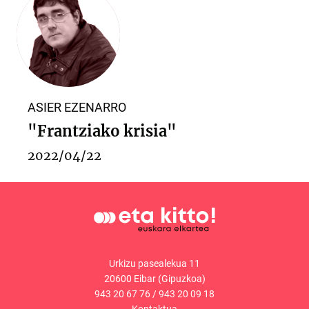
ASIER EZENARRO
"Frantziako krisia"
2022/04/22
Urkizu pasealekua 11
20600 Eibar (Gipuzkoa)
943 20 67 76
/
943 20 09 18
Kontaktua