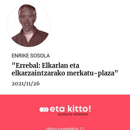
ENRIKE SOSOLA
"Errebal: Elkarlan eta
elkarzaintzarako merkatu-plaza"
2021/11/26
Urkizu pasealekua 11