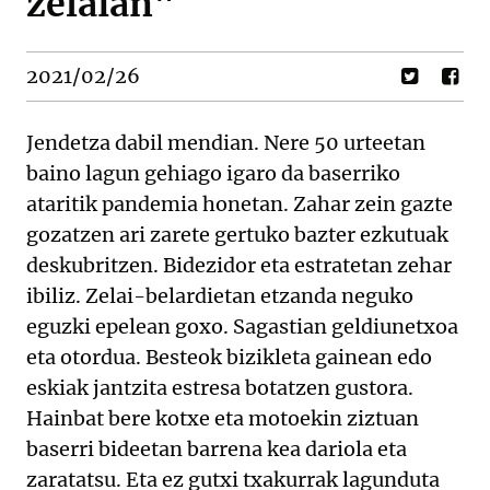
zelaian"
2021/02/26
Jendetza dabil mendian. Nere 50 urteetan
baino lagun gehiago igaro da baserriko
ataritik pandemia honetan. Zahar zein gazte
gozatzen ari zarete gertuko bazter ezkutuak
deskubritzen. Bidezidor eta estratetan zehar
ibiliz. Zelai-belardietan etzanda neguko
eguzki epelean goxo. Sagastian geldiunetxoa
eta otordua. Besteok bizikleta gainean edo
eskiak jantzita estresa botatzen gustora.
Hainbat bere kotxe eta motoekin ziztuan
baserri bideetan barrena kea dariola eta
zaratatsu. Eta ez gutxi txakurrak lagunduta