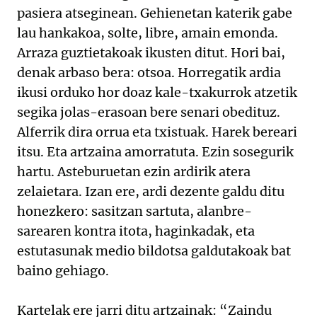
pasiera atseginean. Gehienetan katerik gabe
lau hankakoa, solte, libre, amain emonda.
Arraza guztietakoak ikusten ditut. Hori bai,
denak arbaso bera: otsoa. Horregatik ardia
ikusi orduko hor doaz kale-txakurrok atzetik
segika jolas-erasoan bere senari obedituz.
Alferrik dira orrua eta txistuak. Harek bereari
itsu. Eta artzaina amorratuta. Ezin sosegurik
hartu. Asteburuetan ezin ardirik atera
zelaietara. Izan ere, ardi dezente galdu ditu
honezkero: sasitzan sartuta, alanbre-
sarearen kontra itota, haginkadak, eta
estutasunak medio bildotsa galdutakoak bat
baino gehiago.
Kartelak ere jarri ditu artzainak: “Zaindu