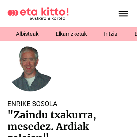
Albisteak
Elkarrizketak
Iritzia
ENRIKE SOSOLA
"Zaindu txakurra,
mesedez. Ardiak