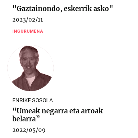
"Gaztainondo, eskerrik asko"
2023/02/11
INGURUMENA
ENRIKE SOSOLA
“Umeak negarra eta artoak
belarra”
2022/05/09