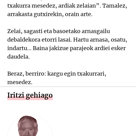
txakurra mesedez, ardiak zelaian”. Tamalez,
arrakasta gutxirekin, orain arte.
Zelai, sagasti eta basoetako arnasgailu
debaldekora etorri lasai. Hartu arnasa, osatu,
indartu... Baina jakizue parajeok ardiei esker
daudela.
Beraz, berriro: kargu egin txakurrari,
mesedez.
Iritzi gehiago