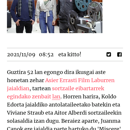
2021/11/09
08:52
eta kitto!
Guztira 52 lan egongo dira ikusgai aste
honetan zehar
Asier Errasti Film Laburren
jaialdian
, tartean
sortzaile eibartarrek
egindako zenbait lan
. Horren harira, Koldo
Edorta jaialdiko antolataileetako batekin eta
Viviane Straub eta Aitor Alberdi sortzaileekin
solasaldia izan dugu. Beraiez aparte, Juanma
Canok ere jaialdia parte hartuko du 'Miscere'