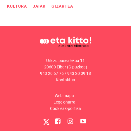
KULTURA
JAIAK
GIZARTEA
Urkizu pasealekua 11
20600 Eibar (Gipuzkoa)
943 20 67 76
/
943 20 09 18
Kontaktua
Web mapa
Lege oharra
Cookieak-politika