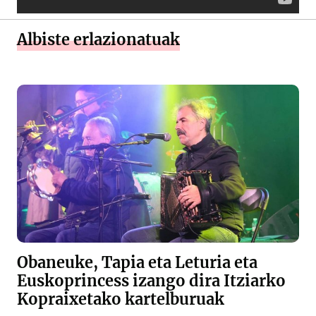
Albiste erlazionatuak
Obaneuke, Tapia eta Leturia eta
Euskoprincess izango dira Itziarko
Kopraixetako kartelburuak