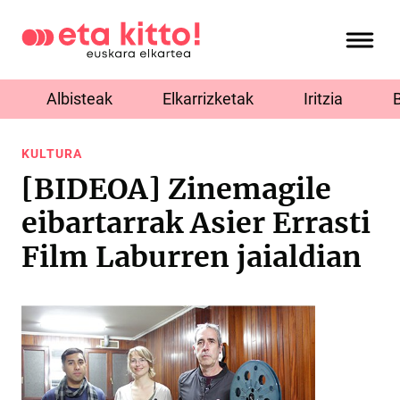
Albisteak
Elkarrizketak
Iritzia
KULTURA
[BIDEOA] Zinemagile
eibartarrak Asier Errasti
Film Laburren jaialdian