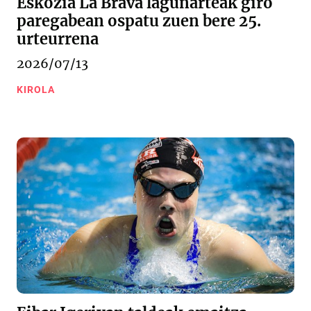
Eskozia La Brava lagunarteak giro
paregabean ospatu zuen bere 25.
urteurrena
2026/07/13
KIROLA