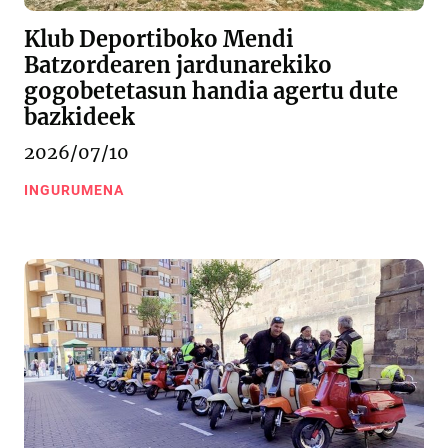
Klub Deportiboko Mendi
Batzordearen jardunarekiko
gogobetetasun handia agertu dute
bazkideek
2026/07/10
INGURUMENA