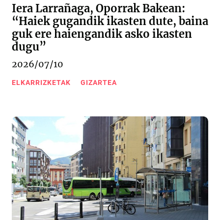
Iera Larrañaga, Oporrak Bakean:
“Haiek gugandik ikasten dute, baina
guk ere haiengandik asko ikasten
dugu”
2026/07/10
ELKARRIZKETAK
GIZARTEA