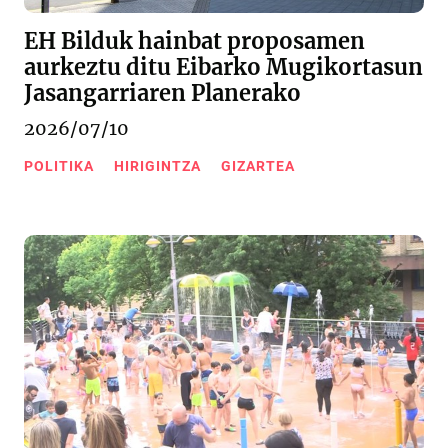
EH Bilduk hainbat proposamen
aurkeztu ditu Eibarko Mugikortasun
Jasangarriaren Planerako
2026/07/10
POLITIKA
HIRIGINTZA
GIZARTEA