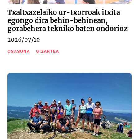
Txaltxazelaiko ur-txorroak itxita
egongo dira behin-behinean,
gorabehera tekniko baten ondorioz
2026/07/10
OSASUNA
GIZARTEA