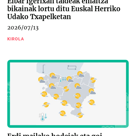
Eibar Igerixan taldeak emaitza
bikainak lortu ditu Euskal Herriko
Udako Txapelketan
2026/07/13
KIROLA