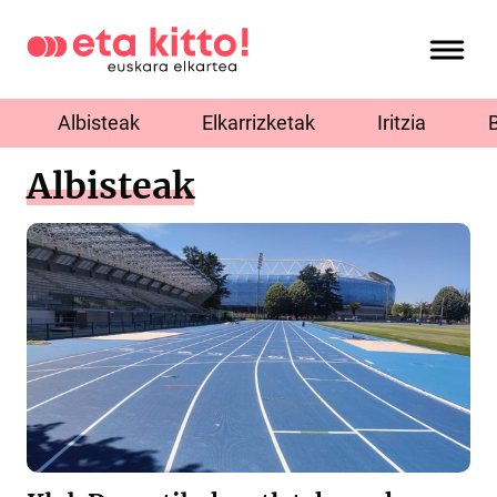
Albisteak
Elkarrizketak
Iritzia
Albisteak