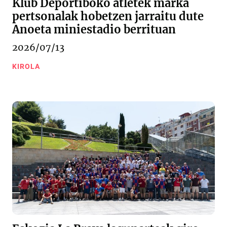
Klub Deportiboko atletek marka
pertsonalak hobetzen jarraitu dute
Anoeta miniestadio berrituan
2026/07/13
KIROLA