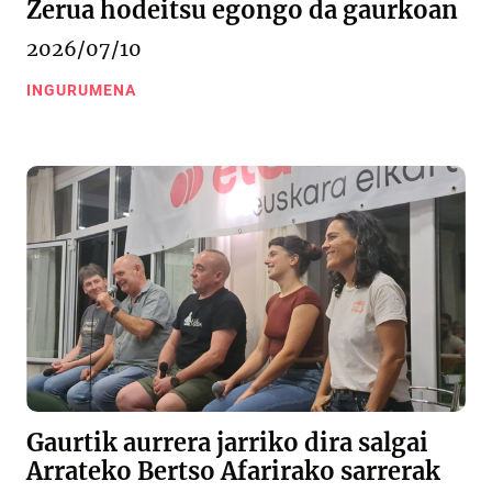
Zerua hodeitsu egongo da gaurkoan
2026/07/10
INGURUMENA
Gaurtik aurrera jarriko dira salgai
Arrateko Bertso Afarirako sarrerak