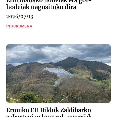
Erdi mailako hodeiak eta goi-
hodeiak nagusituko dira
2026/07/13
INGURUMENA
Ermuko EH Bilduk Zaldibarko