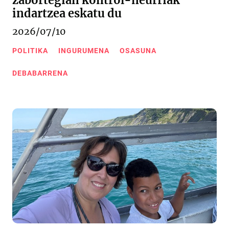
zabortegian kontrol-neurriak
indartzea eskatu du
2026/07/10
POLITIKA
INGURUMENA
OSASUNA
DEBABARRENA