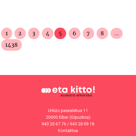
1
2
3
4
5
6
7
8
...
1438
Urkizu pasealekua 11
20600 Eibar (Gipuzkoa)
943 20 67 76
/
943 20 09 18
Kontaktua