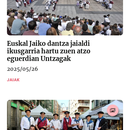
Euskal Jaiko dantza jaialdi
ikusgarria hartu zuen atzo
eguerdian Untzagak
2025/05/26
JAIAK