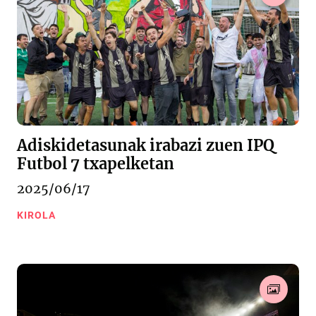
Adiskidetasunak irabazi zuen IPQ
Futbol 7 txapelketan
2025/06/17
KIROLA