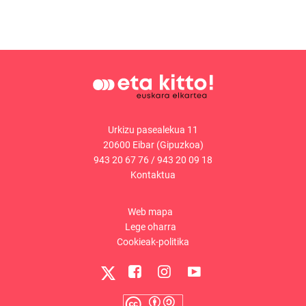
Urkizu pasealekua 11
20600 Eibar (Gipuzkoa)
943 20 67 76
/
943 20 09 18
Kontaktua
Web mapa
Lege oharra
Cookieak-politika