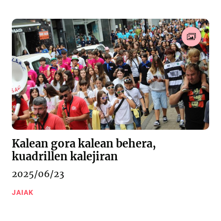
Kalean gora kalean behera,
kuadrillen kalejiran
2025/06/23
JAIAK