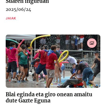
Suaren inguruan
2025/06/24
JAIAK
Blai eginda eta giro onean amaitu
dute Gazte Eguna