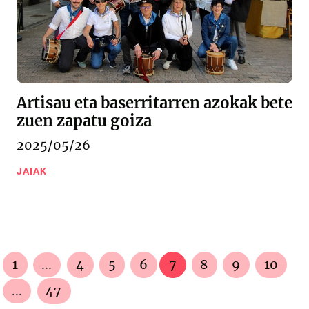
Artisau eta baserritarren azokak bete
zuen zapatu goiza
2025/05/26
JAIAK
1
...
4
5
6
7
8
9
10
...
47