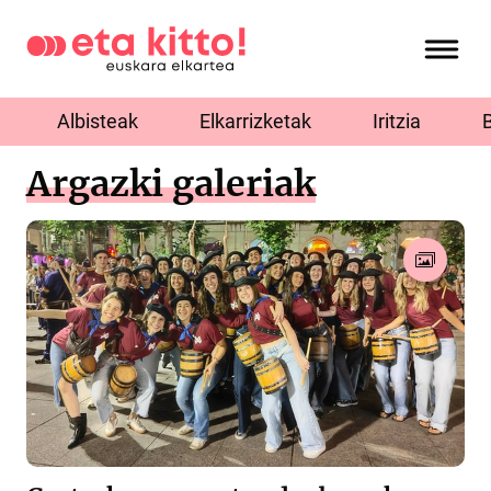
Albisteak
Elkarrizketak
Iritzia
Argazki galeriak