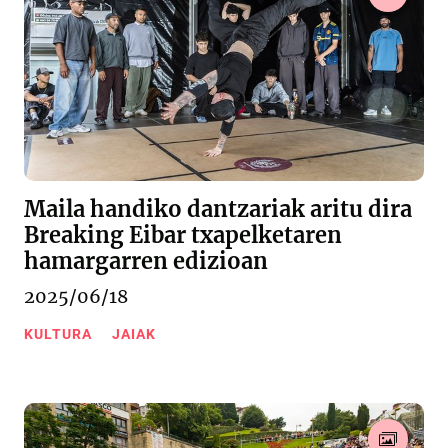
Maila handiko dantzariak aritu dira
Breaking Eibar txapelketaren
hamargarren edizioan
2025/06/18
KULTURA
JAIAK