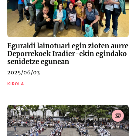
Eguraldi lainotuari egin zioten aurre
Deporrekoek Iradier-ekin egindako
senidetze egunean
2025/06/03
KIROLA