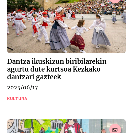
Dantza ikuskizun biribilarekin
agurtu dute kurtsoa Kezkako
dantzari gazteek
2025/06/17
KULTURA