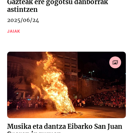
Gazteak ere gogotsu danborrak
astintzen
2025/06/24
JAIAK
Musika eta dantza Eibarko San Juan