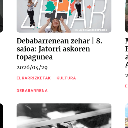
Debabarrenean zehar | 8.
saioa: Jatorri askoren
topagunea
2026/04/29
ELKARRIZKETAK
KULTURA
E
DEBABARRENA