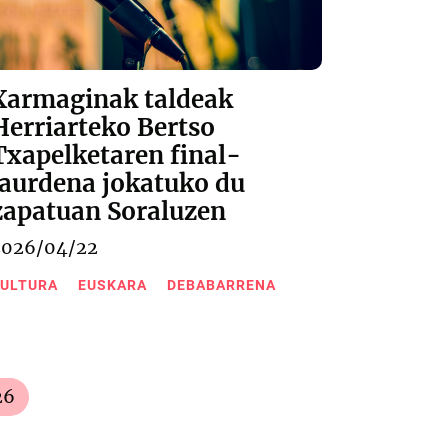
Xarmaginak taldeak
Herriarteko Bertso
Txapelketaren final-
laurdena jokatuko du
zapatuan Soraluzen
2026/04/22
ULTURA
EUSKARA
DEBABARRENA
26