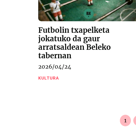
Futbolin txapelketa
jokatuko da gaur
arratsaldean Beleko
tabernan
2026/04/24
KULTURA
1