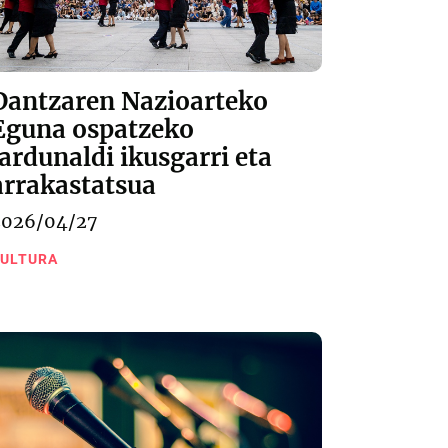
Dantzaren Nazioarteko
Eguna ospatzeko
jardunaldi ikusgarri eta
arrakastatsua
2026/04/27
ULTURA