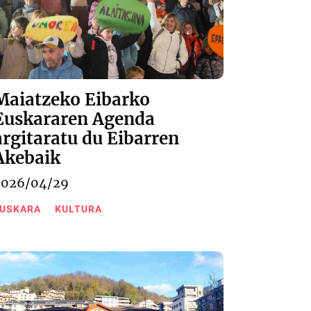
Maiatzeko Eibarko
Euskararen Agenda
argitaratu du Eibarren
Akebaik
2026/04/29
USKARA
KULTURA