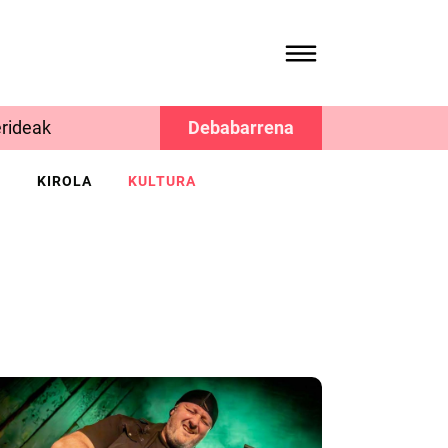
rideak
Debabarrena
K
KIROLA
KULTURA