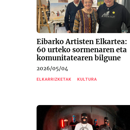
Eibarko Artisten Elkartea:
60 urteko sormenaren eta
komunitatearen bilgune
2026/05/04
ELKARRIZKETAK
KULTURA