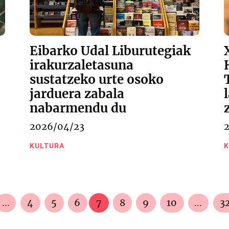
Eibarko Udal Liburutegiak
irakurzaletasuna
sustatzeko urte osoko
jarduera zabala
nabarmendu du
2026/04/23
KULTURA
K
...
4
5
6
7
8
9
10
...
3