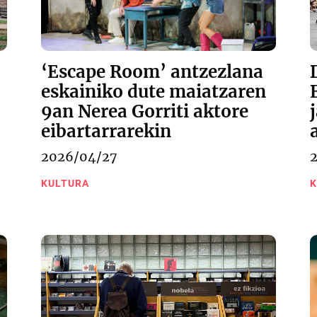
‘Escape Room’ antzezlana
eskainiko dute maiatzaren
9an Nerea Gorriti aktore
eibartarrarekin
2026/04/27
KULTURA
K