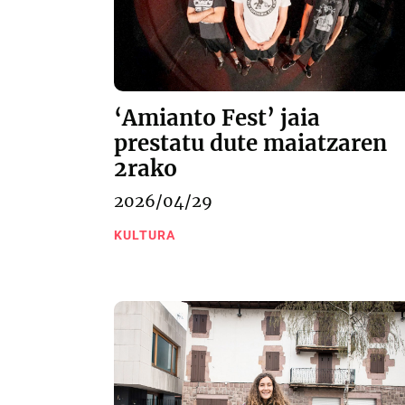
‘Amianto Fest’ jaia
prestatu dute maiatzaren
2rako
2026/04/29
KULTURA