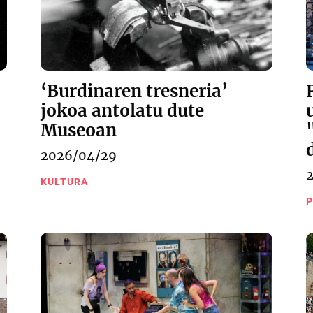
‘Burdinaren tresneria’
jokoa antolatu dute
Museoan
2026/04/29
KULTURA
P