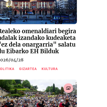
Realeko omenaldiari begira
udalak izandako kudeaketa
"ez dela onargarria" salatu
du Eibarko EH Bilduk
2026/04/28
OLITIKA
GIZARTEA
KULTURA