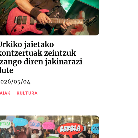
Urkiko jaietako
kontzertuak zeintzuk
izango diren jakinarazi
dute
2026/05/04
AIAK
KULTURA