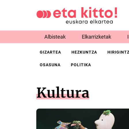
Albisteak
Elkarrizketak
GIZARTEA
HEZKUNTZA
HIRIGINT
OSASUNA
POLITIKA
Kultura