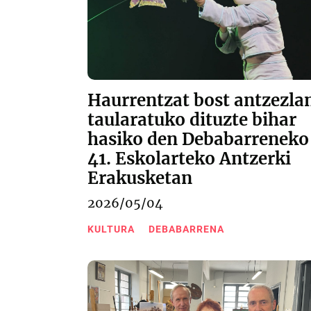
Haurrentzat bost antzezla
taularatuko dituzte bihar
hasiko den Debabarreneko
41. Eskolarteko Antzerki
Erakusketan
2026/05/04
KULTURA
DEBABARRENA