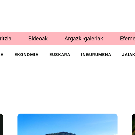
Iritzia
Bideoak
Argazki-galeriak
Efeme
ZA
EKONOMIA
EUSKARA
INGURUMENA
JAIA