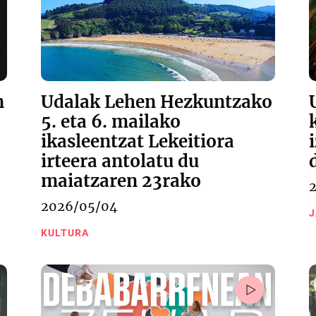
n
Udalak Lehen Hezkuntzako
5. eta 6. mailako
ikasleentzat Lekeitiora
irteera antolatu du
maiatzaren 23rako
2026/05/04
J
KULTURA