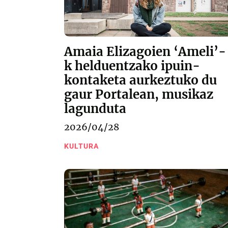
Amaia Elizagoien ‘Ameli’-
k helduentzako ipuin-
kontaketa aurkeztuko du
gaur Portalean, musikaz
lagunduta
2026/04/28
KULTURA