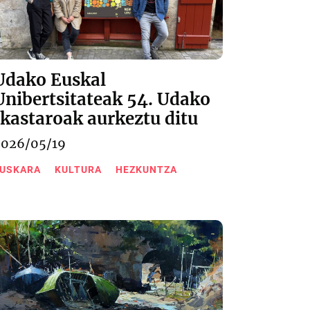
Udako Euskal
Unibertsitateak 54. Udako
Ikastaroak aurkeztu ditu
2026/05/19
USKARA
KULTURA
HEZKUNTZA