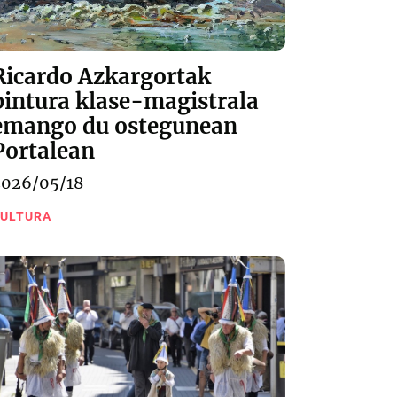
Ricardo Azkargortak
pintura klase-magistrala
emango du ostegunean
Portalean
2026/05/18
ULTURA