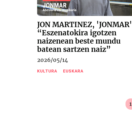
JON MARTINEZ, 'JONMAR'
“Eszenatokira igotzen
naizenean beste mundu
batean sartzen naiz”
2026/05/14
KULTURA
EUSKARA
1