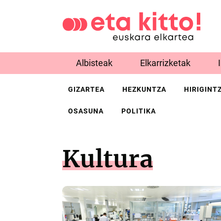
Albisteak
Elkarrizketak
GIZARTEA
HEZKUNTZA
HIRIGINT
OSASUNA
POLITIKA
Kultura