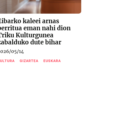
Eibarko kaleei arnas
berritua eman nahi dion
Triku Kulturgunea
zabalduko dute bihar
2026/05/14
ULTURA
GIZARTEA
EUSKARA