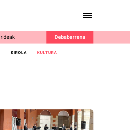
rideak
Debabarrena
K
KIROLA
KULTURA