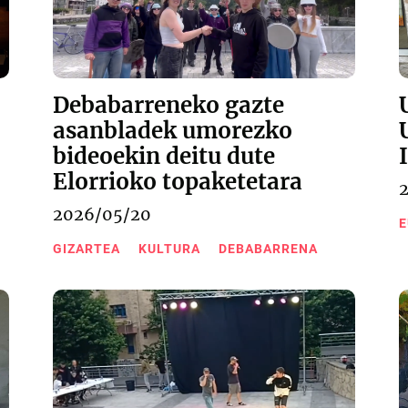
Debabarreneko gazte
asanbladek umorezko
bideoekin deitu dute
Elorrioko topaketetara
2026/05/20
E
GIZARTEA
KULTURA
DEBABARRENA