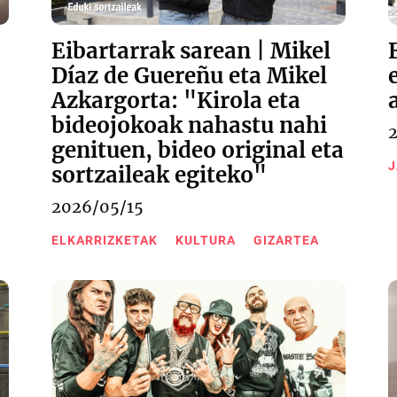
Eibartarrak sarean | Mikel
Díaz de Guereñu eta Mikel
Azkargorta: "Kirola eta
bideojokoak nahastu nahi
genituen, bideo original eta
J
sortzaileak egiteko"
2026/05/15
ELKARRIZKETAK
KULTURA
GIZARTEA