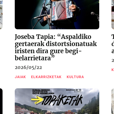
Joseba Tapia: “Aspaldiko
gertaerak distortsionatuak
iristen dira gure begi-
belarrietara”
2026/05/22
K
JAIAK
ELKARRIZKETAK
KULTURA