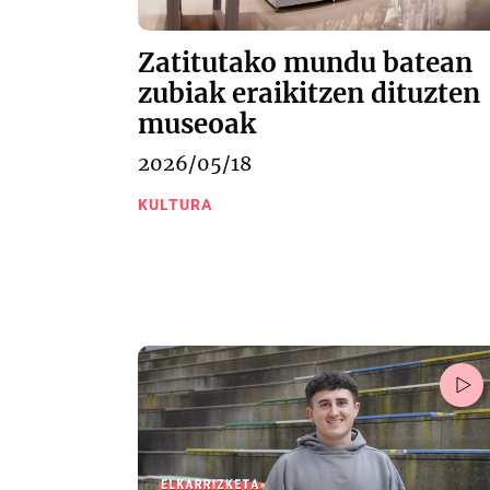
Zatitutako mundu batean
zubiak eraikitzen dituzten
museoak
2026/05/18
KULTURA