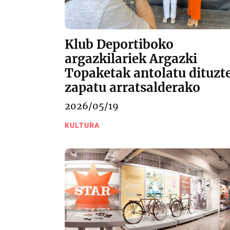
Klub Deportiboko
argazkilariek Argazki
Topaketak antolatu dituzt
zapatu arratsalderako
2026/05/19
KULTURA