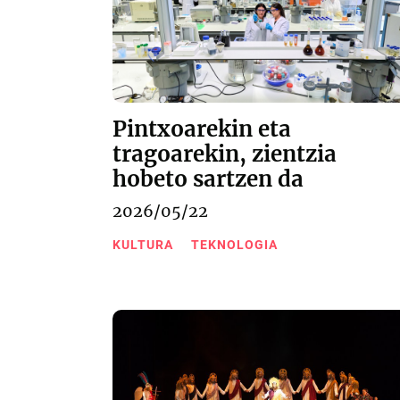
Pintxoarekin eta
tragoarekin, zientzia
hobeto sartzen da
2026/05/22
KULTURA
TEKNOLOGIA