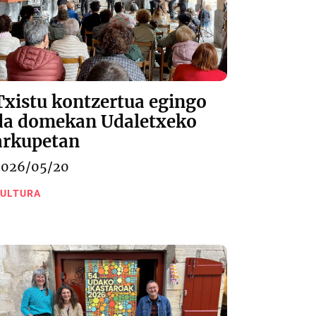
Txistu kontzertua egingo
da domekan Udaletxeko
arkupetan
2026/05/20
ULTURA