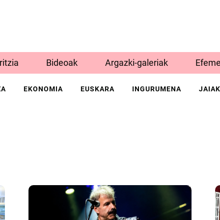
Iritzia
Bideoak
Argazki-galeriak
Efeme
ZA
EKONOMIA
EUSKARA
INGURUMENA
JAIA