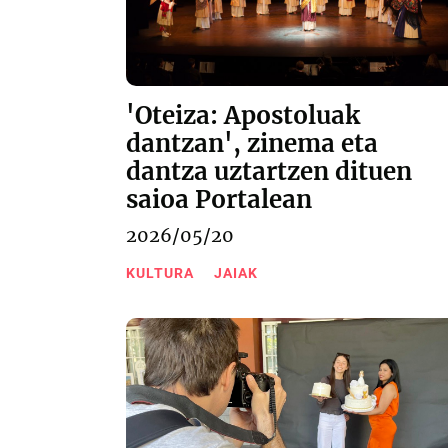
'Oteiza: Apostoluak
dantzan', zinema eta
dantza uztartzen dituen
saioa Portalean
2026/05/20
KULTURA
JAIAK