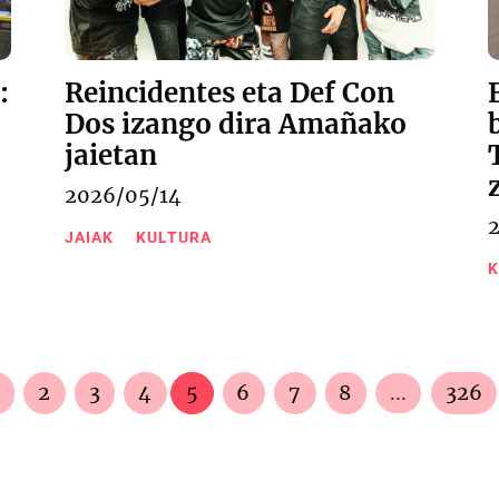
:
Reincidentes eta Def Con
Dos izango dira Amañako
jaietan
2026/05/14
JAIAK
KULTURA
K
2
3
4
5
6
7
8
...
326