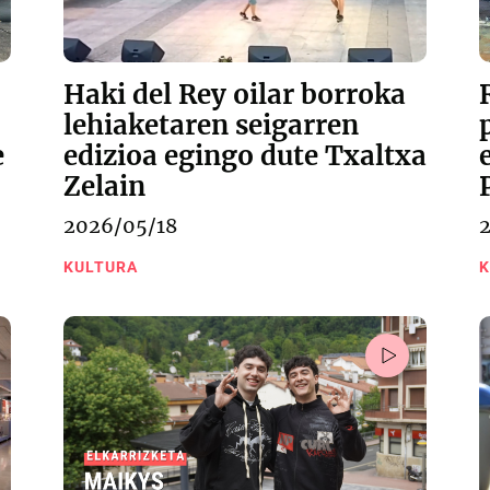
Haki del Rey oilar borroka
lehiaketaren seigarren
e
edizioa egingo dute Txaltxa
Zelain
2026/05/18
KULTURA
K