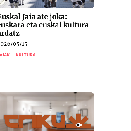
Euskal Jaia ate joka:
euskara eta euskal kultura
ardatz
2026/05/15
AIAK
KULTURA