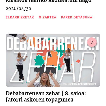
klasikoa nahiko kadukatuta dago"
2026/04/30
ELKARRIZKETAK
GIZARTEA
PAREKIDETASUNA
Debabarrenean zehar | 8. saioa:
Jatorri askoren topagunea