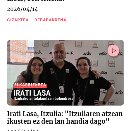
2026/04/14
GIZARTEA
DEBABARRENA
Irati Lasa, Itzulia: "Itzuliaren atzean
ikusten ez den lan handia dago"