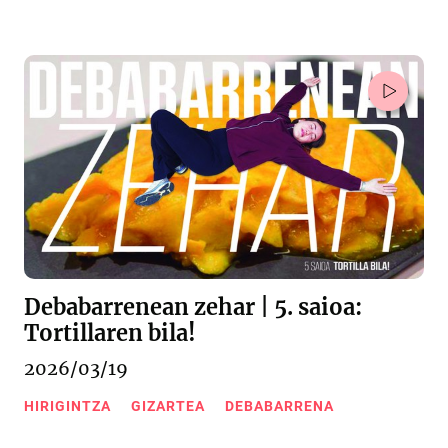
Debabarrenean zehar | 5. saioa:
Tortillaren bila!
2026/03/19
HIRIGINTZA
GIZARTEA
DEBABARRENA