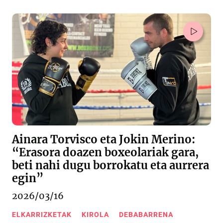
Ainara Torvisco eta Jokin Merino:
“Erasora doazen boxeolariak gara,
beti nahi dugu borrokatu eta aurrera
egin”
2026/03/16
ELKARRIZKETAK
KIROLA
DEBABARRENA