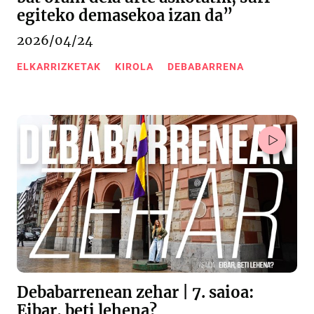
egiteko demasekoa izan da”
2026/04/24
ELKARRIZKETAK
KIROLA
DEBABARRENA
Debabarrenean zehar | 7. saioa:
Eibar, beti lehena?