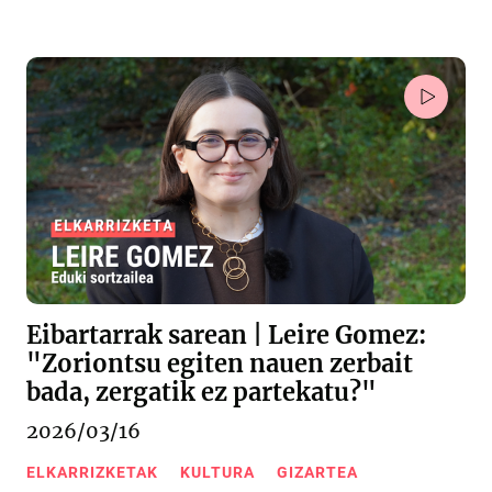
Eibartarrak sarean | Leire Gomez:
"Zoriontsu egiten nauen zerbait
bada, zergatik ez partekatu?"
2026/03/16
ELKARRIZKETAK
KULTURA
GIZARTEA