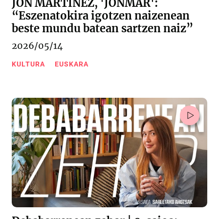
JON MARTINEZ, 'JONMAR':
“Eszenatokira igotzen naizenean
beste mundu batean sartzen naiz”
2026/05/14
KULTURA
EUSKARA