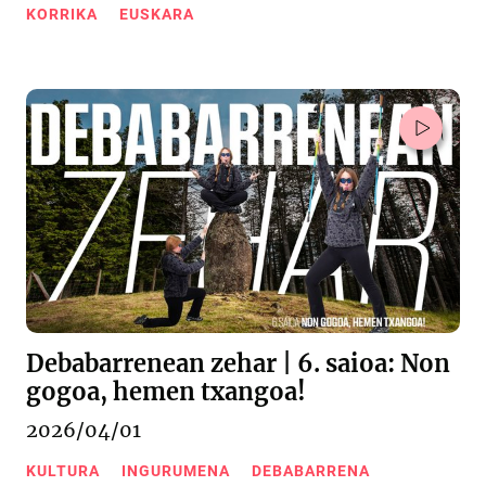
KORRIKA
EUSKARA
Debabarrenean zehar | 6. saioa: Non
gogoa, hemen txangoa!
2026/04/01
KULTURA
INGURUMENA
DEBABARRENA