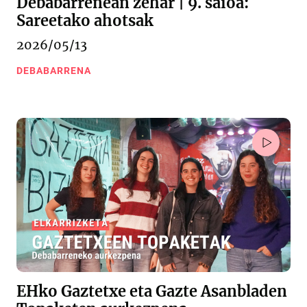
Debabarrenean zehar | 9. saioa:
Sareetako ahotsak
2026/05/13
DEBABARRENA
EHko Gaztetxe eta Gazte Asanbladen