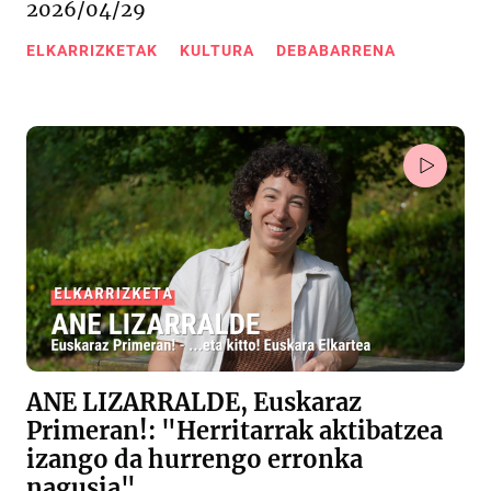
2026/04/29
ELKARRIZKETAK
KULTURA
DEBABARRENA
ANE LIZARRALDE, Euskaraz
Primeran!: "Herritarrak aktibatzea
izango da hurrengo erronka
nagusia"