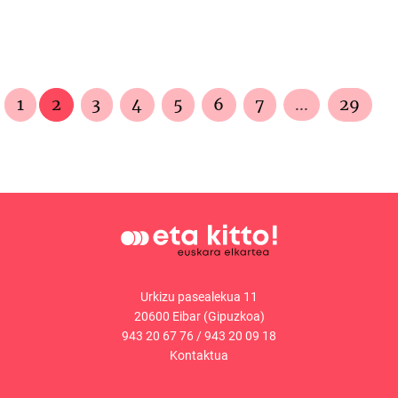
1
2
3
4
5
6
7
...
29
Urkizu pasealekua 11
20600 Eibar (Gipuzkoa)
943 20 67 76
/
943 20 09 18
Kontaktua