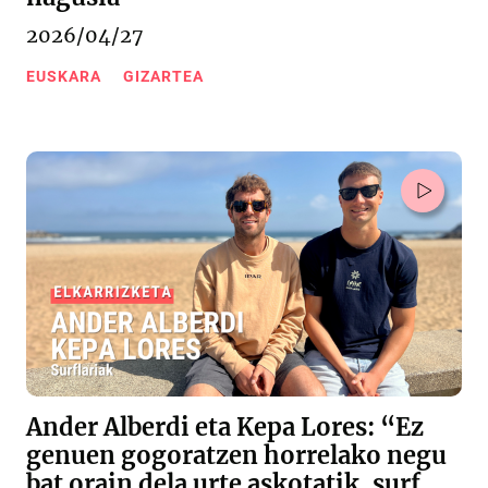
2026/04/27
EUSKARA
GIZARTEA
Ander Alberdi eta Kepa Lores: “Ez
genuen gogoratzen horrelako negu
bat orain dela urte askotatik, surf