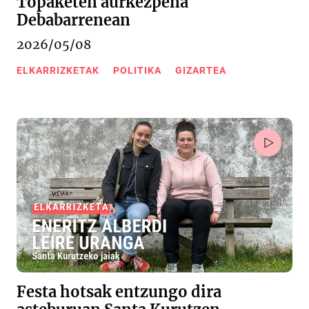
Topaketen aurkezpena
Debabarrenean
2026/05/08
ELKARRIZKETAK
POLITIKA
GIZARTEA
Festa hotsak entzungo dira