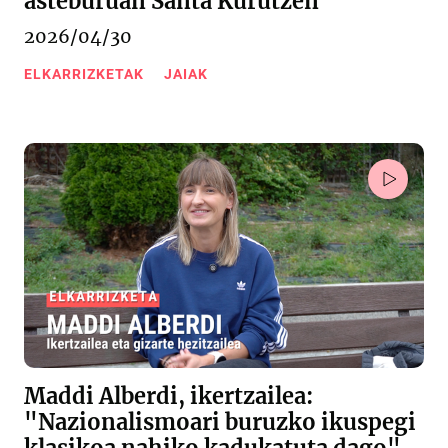
asteburuan Santa Kurutzen
2026/04/30
ELKARRIZKETAK
JAIAK
Maddi Alberdi, ikertzailea:
"Nazionalismoari buruzko ikuspegi