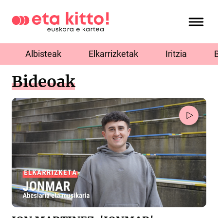
Albisteak
Elkarrizketak
Iritzia
Bideoak