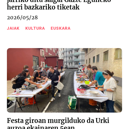
herri bazkariko tiketak
2026/05/28
JAIAK
KULTURA
EUSKARA
Festa giroan murgilduko da Urki
auzoa ekainaren 5ean