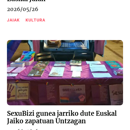
2026/05/26
JAIAK
KULTURA
SexuBizi gunea jarriko dute Euskal
Jaiko zapatuan Untzagan