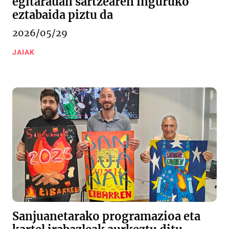
egitarauan sartzearen inguruko
eztabaida piztu da
2026/05/29
JAIAK
Sanjuanetarako programazioa eta