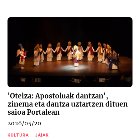
'Oteiza: Apostoluak dantzan',
zinema eta dantza uztartzen dituen
saioa Portalean
2026/05/20
KULTURA
JAIAK