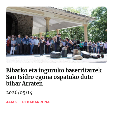
Eibarko eta inguruko baserritarrek
San Isidro eguna ospatuko dute
bihar Arraten
2026/05/14
JAIAK
DEBABARRENA