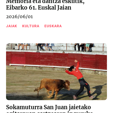
Memoria eta dantza eskutik,
Eibarko 61. Euskal Jaian
2026/06/01
JAIAK
KULTURA
EUSKARA
Sokamuturra San Juan jaietako