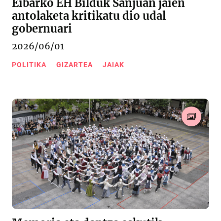
Eibarko EH Bilduk Sanjuan jaien
antolaketa kritikatu dio udal
gobernuari
2026/06/01
POLITIKA
GIZARTEA
JAIAK