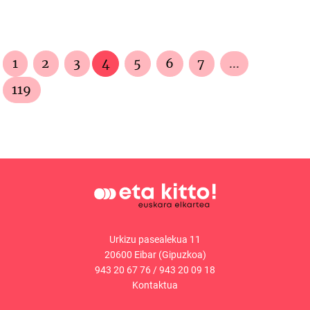
1
2
3
4
5
6
7
...
119
Urkizu pasealekua 11
20600 Eibar (Gipuzkoa)
943 20 67 76
/
943 20 09 18
Kontaktua