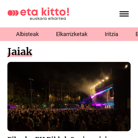
Albisteak
Elkarrizketak
Iritzia
Jaiak