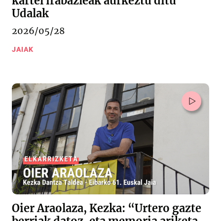
kartel irabazleak aurkeztu ditu
Udalak
2026/05/28
JAIAK
Oier Araolaza, Kezka: “Urtero gazte