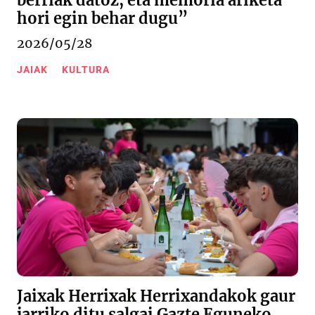
berriak datoz, eta memoria ariketa
hori egin behar dugu”
2026/05/28
JAIAK
KULTURA
Jaixak Herrixak Herrixandakok gaur
jarriko ditu salgai Gazte Eguneko