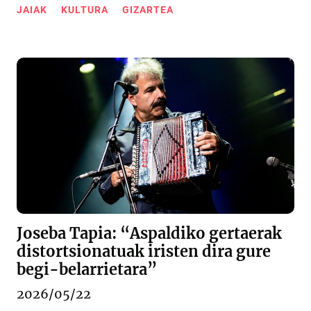
JAIAK
KULTURA
GIZARTEA
Joseba Tapia: “Aspaldiko gertaerak
distortsionatuak iristen dira gure
begi-belarrietara”
2026/05/22