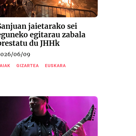
Sanjuan jaietarako sei
eguneko egitarau zabala
prestatu du JHHk
2026/06/09
AIAK
GIZARTEA
EUSKARA