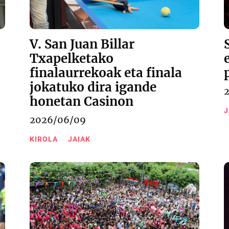
V. San Juan Billar
Txapelketako
finalaurrekoak eta finala
jokatuko dira igande
honetan Casinon
J
2026/06/09
KIROLA
JAIAK