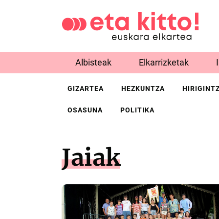
Albisteak
Elkarrizketak
GIZARTEA
HEZKUNTZA
HIRIGINT
OSASUNA
POLITIKA
Jaiak