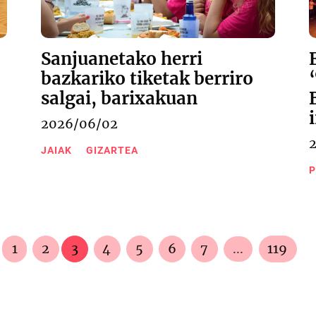
Sanjuanetako herri
bazkariko tiketak berriro
salgai, barixakuan
2026/06/02
JAIAK
GIZARTEA
P
1
2
3
4
5
6
7
...
119