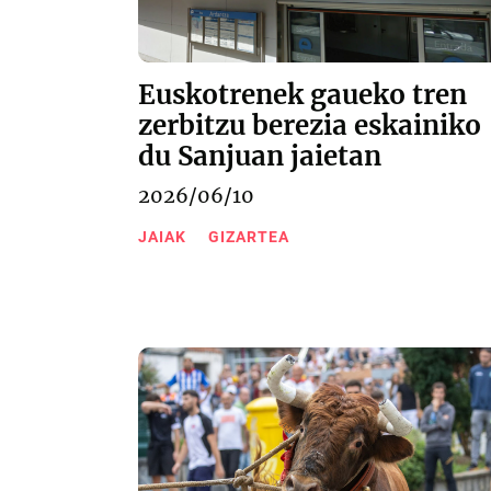
Euskotrenek gaueko tren
zerbitzu berezia eskainiko
du Sanjuan jaietan
2026/06/10
JAIAK
GIZARTEA