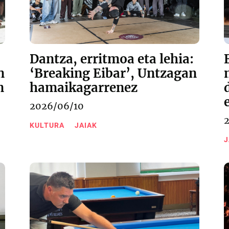
Dantza, erritmoa eta lehia:
n
‘Breaking Eibar’, Untzagan
n
hamaikagarrenez
2026/06/10
KULTURA
JAIAK
J