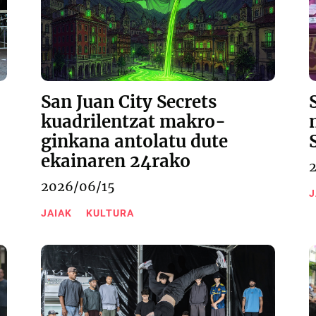
San Juan City Secrets
kuadrilentzat makro-
ginkana antolatu dute
ekainaren 24rako
2026/06/15
J
JAIAK
KULTURA