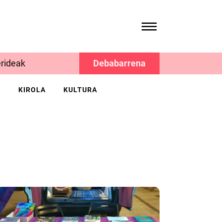
rideak
Debabarrena
K
KIROLA
KULTURA