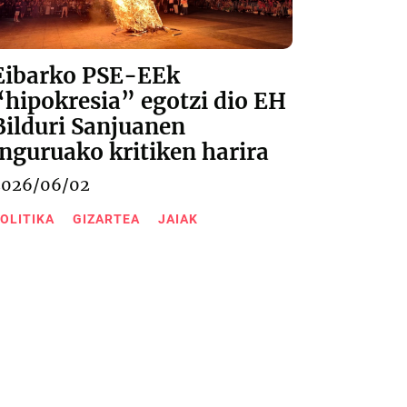
Eibarko PSE-EEk
“hipokresia” egotzi dio EH
Bilduri Sanjuanen
inguruako kritiken harira
2026/06/02
OLITIKA
GIZARTEA
JAIAK