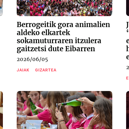
Berrogeitik gora animalien
aldeko elkartek
sokamuturraren itzulera
gaitzetsi dute Eibarren
2026/06/05
JAIAK
GIZARTEA
E