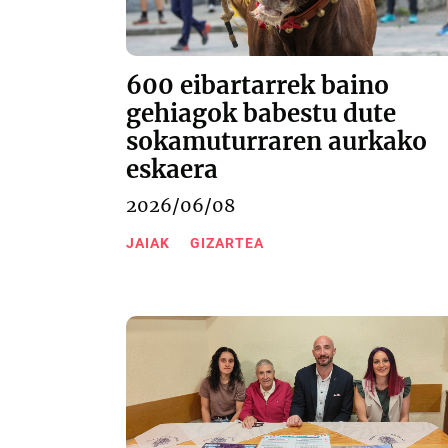
600 eibartarrek baino
gehiagok babestu dute
sokamuturraren aurkako
eskaera
2026/06/08
JAIAK
GIZARTEA