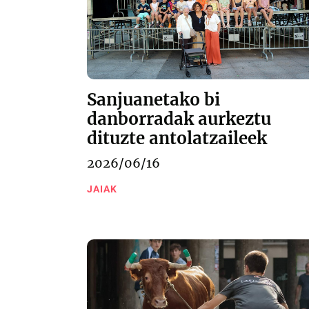
Sanjuanetako bi
danborradak aurkeztu
dituzte antolatzaileek
2026/06/16
JAIAK