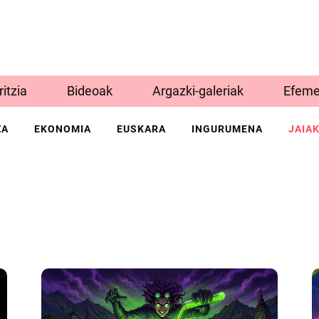
Iritzia
Bideoak
Argazki-galeriak
Efeme
ZA
EKONOMIA
EUSKARA
INGURUMENA
JAIA