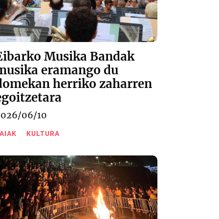
Eibarko Musika Bandak
musika eramango du
domekan herriko zaharren
egoitzetara
2026/06/10
AIAK
KULTURA