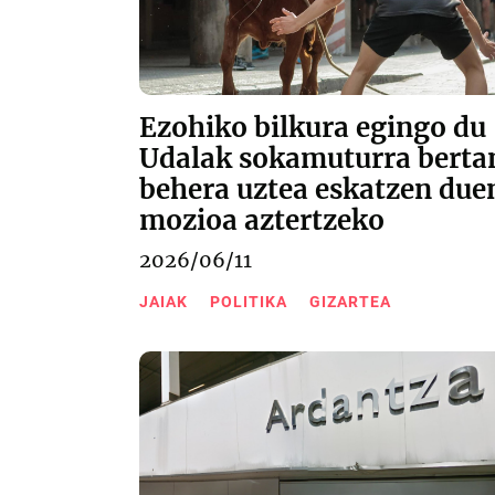
Ezohiko bilkura egingo du
Udalak sokamuturra berta
behera uztea eskatzen due
mozioa aztertzeko
2026/06/11
JAIAK
POLITIKA
GIZARTEA