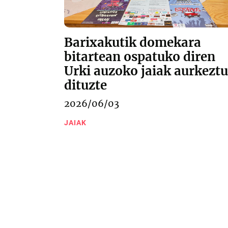
Barixakutik domekara
bitartean ospatuko diren
Urki auzoko jaiak aurkeztu
dituzte
2026/06/03
JAIAK