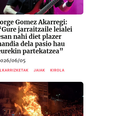
Jorge Gomez Akarregi:
“Gure jarraitzaile leialei
esan nahi diet plazer
handia dela pasio hau
eurekin partekatzea”
2026/06/05
LKARRIZKETAK
JAIAK
KIROLA