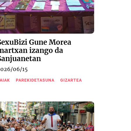
SexuBizi Gune Morea
martxan izango da
Sanjuanetan
2026/06/15
AIAK
PAREKIDETASUNA
GIZARTEA